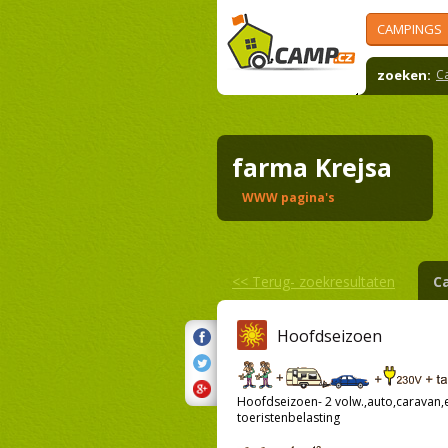
CAMPINGS
zoeken:
C
farma Krejsa
WWW pagina's
<<
Terug- zoekresultaten
C
Hoofdseizoen
Hoofdseizoen- 2 volw.,auto,caravan,el
toeristenbelasting