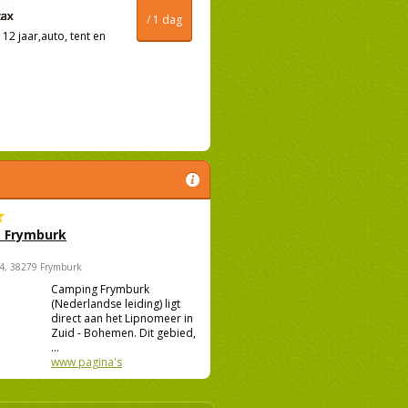
/ 1 dag
12 jaar,auto, tent en
 Frymburk
4, 38279 Frymburk
Camping Frymburk
(Nederlandse leiding) ligt
direct aan het Lipnomeer in
Zuid - Bohemen. Dit gebied,
...
www pagina's