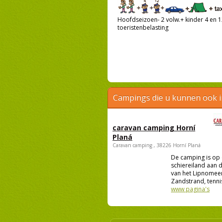
Hoofdseizoen- 2 volw.+ kinder 4 en 12
toeristenbelasting
Campings die u kunnen ook 
caravan camping Horní
Planá
Caravan camping , 38226 Horní Planá
De camping is op
schiereiland aan 
van het Lipnomeer
Zandstrand, tennis
www pagina's