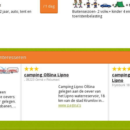
/ 1 dag
 jaar, auto, tent en
Buitenseizoen- 2 volw.+ kinder 4 en 
toeristenbelasting
interesseren
camping Olšina Lipno
camping
, 38223 Černá v Pošumaví
Lipno
Frymburk 18
Camping Lipno Olšina
gelegen aan de oever van
 een
het Lipno waterreservoir, 18
de oevers
km van de stad Krumlov in...
 gelegen.
www pagina's
banen, ...