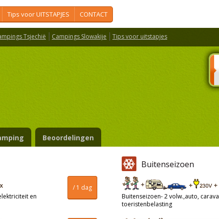
Tips voor UITSTAPJES
CONTACT
ampings Tsjechië
Campings Slowakije
Tips voor uitstapjes
amping
Beoordelingen
Buitenseizoen
/ 1 dag
ektriciteit en
Buitenseizoen- 2 volw.,auto, caravan
toeristenbelasting