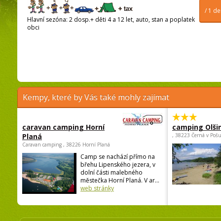
/ 1 d
Hlavní sezóna: 2 dosp.+ děti 4 a 12 let, auto, stan a poplatek
obci
Kempy, které by Vás také mohly zajímat
caravan camping Horní
camping Olši
Planá
, 38223 Černá v Poš
Caravan camping , 38226 Horní Planá
Camp se nachází přímo na
břehu Lipenského jezera, v
dolní části malebného
městečka Horní Planá. V ar...
web stránky