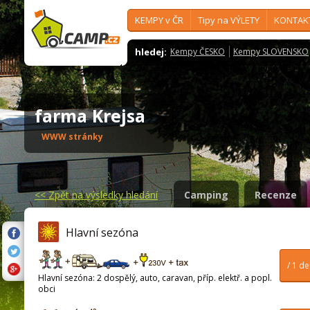
KEMPY v ČR
Tipy na VÝLETY
KONTAK
hledej:
Kempy ČESKO
Kempy SLOVENSKO
farma Krejsa
WWW stránky
<<
Zpět na výsledky hledání
Camping
Recenze
Hlavní sezóna
/ 1 d
Hlavní sezóna: 2 dospělý, auto, caravan, příp. elektř. a popl.
obci