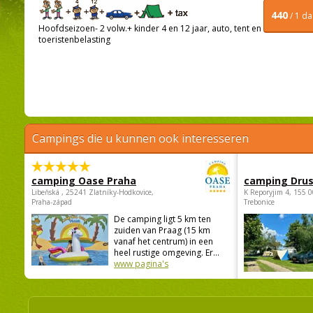
440
/ 1 d
Hoofdseizoen- 2 volw.+ kinder 4 en 12 jaar, auto, tent en
toeristenbelasting
Campings die u kunnen ook interesseren
camping Oase Praha
camping Dru
Libeňská , 25241 Zlatníky-Hodkovice,
K Reporyjim 4, 155 0
Praha-západ
Trebonice
De camping ligt 5 km ten
zuiden van Praag (15 km
vanaf het centrum) in een
heel rustige omgeving. Er...
www pagina's