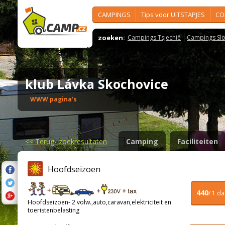
CAMPINGS
Tips voor UITSTAPJES
CO
zoeken:
Campings Tsjechië
Campings Slo
klub Lávka Skochovice
WWW pagina's
<<
Terug- zoekresultaten
Camping
Faciliteiten
Hoofdseizoen
440
/ 1 d
Hoofdseizoen- 2 volw.,auto,caravan,elektriciteit en
toeristenbelasting