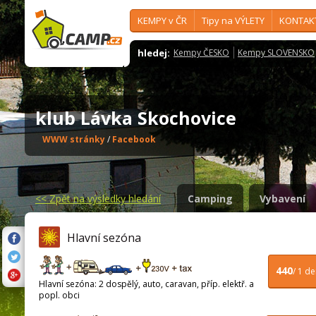
KEMPY v ČR
Tipy na VÝLETY
KONTAK
hledej:
Kempy ČESKO
Kempy SLOVENSKO
klub Lávka Skochovice
WWW stránky
/
Facebook
<<
Zpět na výsledky hledání
Camping
Vybavení
Hlavní sezóna
440
/ 1 d
Hlavní sezóna: 2 dospělý, auto, caravan, příp. elektř. a
popl. obci