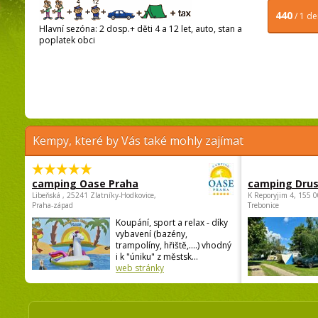
440
/ 1 d
Hlavní sezóna: 2 dosp.+ děti 4 a 12 let, auto, stan a
poplatek obci
Kempy, které by Vás také mohly zajímat
camping Oase Praha
camping Dru
Libeňská , 25241 Zlatníky-Hodkovice,
K Reporyjim 4, 155 0
Praha-západ
Trebonice
Koupání, sport a relax - díky
vybavení (bazény,
trampolíny, hřiště,....) vhodný
i k "úniku" z městsk...
web stránky