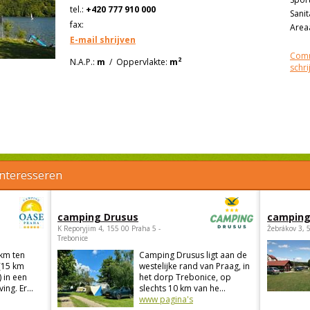
tel.:
+420 777 910 000
Sanit
fax:
Areaa
E-mail shrijven
Comm
2
N.A.P.:
m
/
Oppervlakte:
m
schri
interesseren
camping Drusus
camping
K Reporyjim 4, 155 00 Praha 5 -
Žebrákov 3, 
Trebonice
 km ten
Camping Drusus ligt aan de
(15 km
westelijke rand van Praag, in
 in een
het dorp Trebonice, op
ng. Er...
slechts 10 km van he...
www pagina's