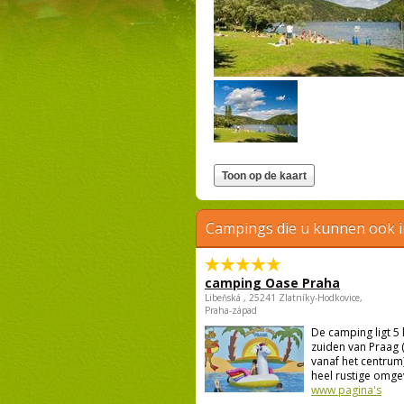
Campings die u kunnen ook 
camping Oase Praha
Libeňská , 25241 Zlatníky-Hodkovice,
Praha-západ
De camping ligt 5
zuiden van Praag 
vanaf het centrum)
heel rustige omgevi
www pagina's