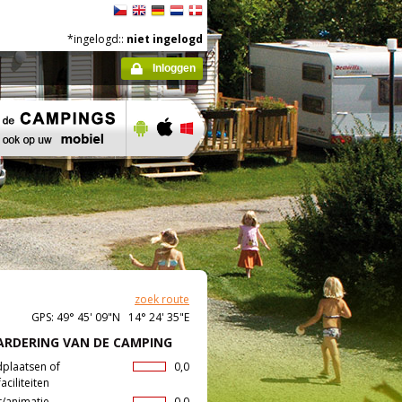
*ingelogd::
niet ingelogd
Inloggen
zoek route
GPS: 49° 45' 09"N 14° 24' 35"E
RDERING VAN DE CAMPING
dplaatsen of
0,0
aciliteiten
t/animatie
0,0