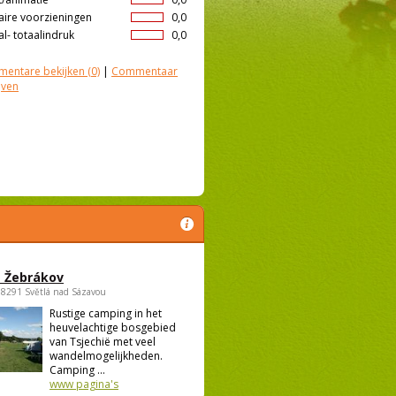
aire voorzieningen
0,0
l- totaalindruk
0,0
entare bekijken
(0)
|
Commentaar
jven
 Žebrákov
58291 Světlá nad Sázavou
Rustige camping in het
heuvelachtige bosgebied
van Tsjechië met veel
wandelmogelijkheden.
Camping ...
www pagina's