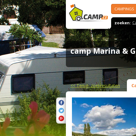
CAMPINGS
zoeken:
C
camp Marina & G
<<
Terug- zoekresultaten
C