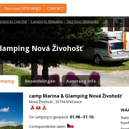
Tips voor UITSTAPJES
CONTACT
ampings Tsjechië
Campings Slowakije
Tips voor uitstapjes
lamping Nová Živohošť
amping
Beoordelingen
Aanvraag info
camp Marina & Glamping Nová Živohošť
Nová Živohošť , 25756 Křečovice
WAA
01.06.-31.10.
De camping is geopend:
Stan
huurf
Corespondentie talen:
Spor