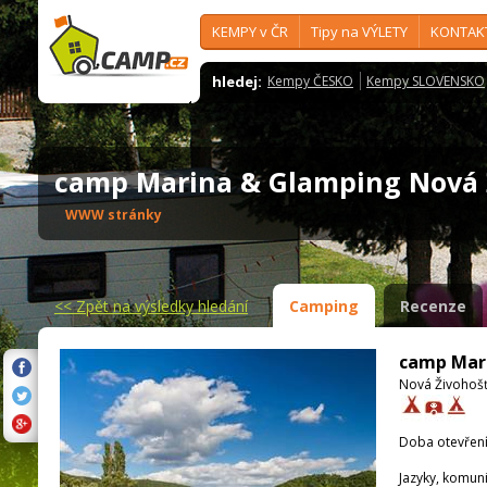
KEMPY v ČR
Tipy na VÝLETY
KONTAK
hledej:
Kempy ČESKO
Kempy SLOVENSKO
camp Marina & Glamping Nová
WWW stránky
<<
Zpět na výsledky hledání
Camping
Recenze
camp Mari
Nová Živohošť
Doba otevření
Jazyky, komun