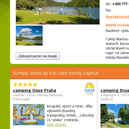
tel.:
+420 777 
fax:
Kontaktovat
WWW stránk
Nadmoř. výšk
Camp Marina &
stanech, kara
občerstvení na
např. na záme
města Neveklo
Kempy, které by Vás také mohly zajímat
camping Oase Praha
camping Dru
Libeňská , 25241 Zlatníky-Hodkovice,
K Reporyjim 4, 155 0
Praha-západ
Trebonice
Koupání, sport a relax - díky
vybavení (bazény,
trampolíny, hřiště,....) vhodný
i k "úniku" z městsk...
web stránky