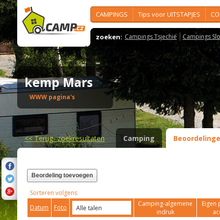
CAMPINGS
Tips voor UITSTAPJES
CO
zoeken:
Campings Tsjechië
Campings Slo
kemp Mars
WWW pagina's
<<
Terug- zoekresultaten
Camping
Beoordeling
Beordeling toevoegen
Sorteren volgens
Camping-algemene
Eigen 
Datum
Foto
indruk
ac