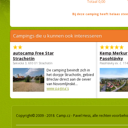
Totaal
0,00
Bij deze camping heeft helaas st
Campings die u kunnen ook interesseren
autocamp Free Star
Kemp Merkur
Strachotín
Pasohlávky
Šakvická 3, 693 01 Strachotín
Pasohlávky ev. č. 11
De camping bevindt zich in
het dorpje Strachotín, gebied
Břeclav direct aan de oever
van Novomlýnské...
www pagina's
Copyright© 2009 - 2018 Camp.cz - Pavel Hess, alle rechten voorbeh