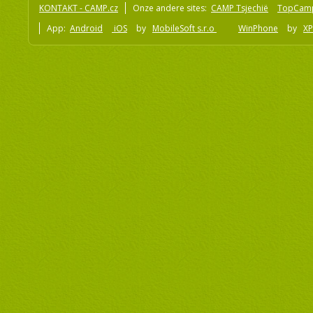
KONTAKT - CAMP.cz
Onze andere sites:
CAMP Tsjechië
TopCam
App:
Android
iOS
by
MobileSoft s.r.o
WinPhone
by
XP