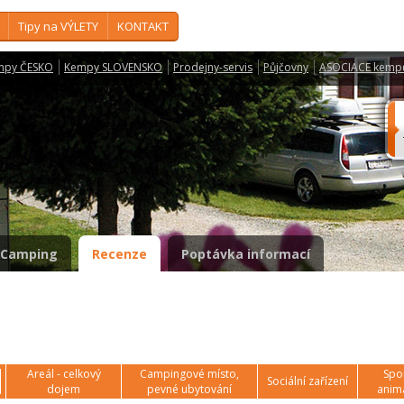
Tipy na VÝLETY
KONTAKT
mpy ČESKO
Kempy SLOVENSKO
Prodejny-servis
Půjčovny
ASOCIACE kemp
Camping
Recenze
Poptávka informací
Areál - celkový
Campingové místo,
Spor
Sociální zařízení
dojem
pevné ubytování
anim