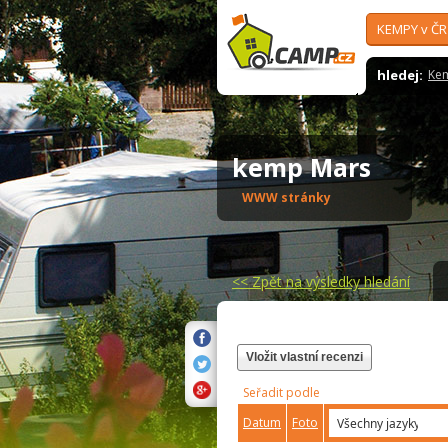
KEMPY v ČR
hledej:
Ke
kemp Mars
WWW stránky
<<
Zpět na výsledky hledání
Vložit vlastní recenzi
Seřadit podle
Datum
Foto