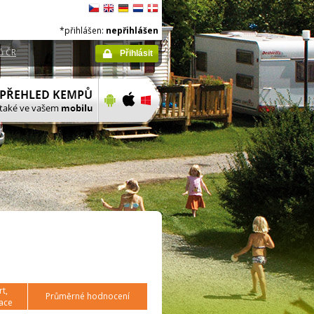
*přihlášen:
nepřihlášen
ů ČR
Přihlásit
t,
Průměrné hodnocení
ace