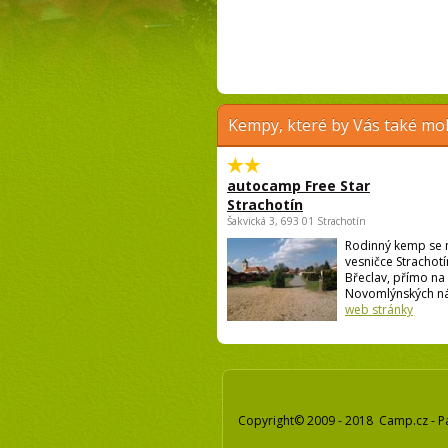
Kempy, které by Vás také moh
autocamp Free Star
Strachotín
Šakvická 3, 693 01 Strachotín
Rodinný kemp se 
vesničce Strachotí
Břeclav, přímo na
Novomlýnských nádr
web stránky
Copyright© 2009 - 2018 Camp.cz - P