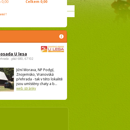
m
0,00
Celkem
0,00
ní !
osada U lesa
ehrada - pláž 680, 67102
Jižní Morava, NP Podyjí,
Znojemsko, Vranovská
přehrada - tak v této lokalitě
jsou umístěny chaty a b...
web stránky