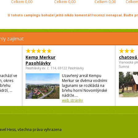
Celkem
0,00
Celkem
0,00
Celkem
0,00
Celke
U tohoto campingu bohužel ještě nikdo komentář/recenzi nenapsal. Buďte prv
ly zajímat
Kemp Merkur
chatová 
Pasohlávky
Vranovská př
Šumná
Pasohlávky ev. č. 114, 69122 Pasohlávky
nachází ve
Uzavřený areál Kempu
n, okres
Merkur se dvěma vodními
 břehu
lagunami se rozkládá na
ží, ...
břehu horní Novomlýnské
nádrže....
web stránky
avel Hess, všechna práva vyhrazena