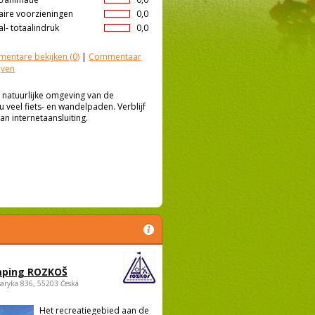
aire voorzieningen
0,0
l- totaalindruk
0,0
entare bekijken
(0)
|
Commentaar
jven
 natuurlijke omgeving van de
eel fiets- en wandelpaden. Verblijf
an internetaansluiting.
ping ROZKOŠ
saryka 836, 55203 Česká
Het recreatiegebied aan de