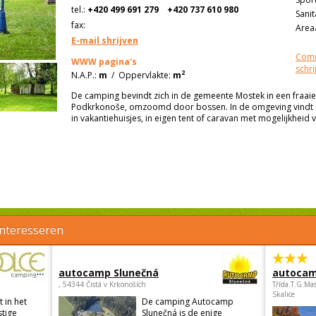
tel.:
+420 499 691 279
+420 737 610 980
Sanit
fax:
Areaa
E-mail shrijven
Comm
WWW pagina's
schri
2
N.A.P.:
m
/
Oppervlakte:
m
De camping bevindt zich in de gemeente Mostek in een fraaie
Podkrkonoše, omzoomd door bossen. In de omgeving vindt u v
in vakantiehuisjes, in eigen tent of caravan met mogelijkheid v
interesseren
autocamp Slunečná
autocam
, 54344 Čistá v Krkonoších
Třída.T.G.Ma
Skalice
 in het
De camping Autocamp
tige
Slunečná is de enige