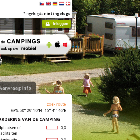
*ingelogd::
niet ingelogd
Inloggen
Aanvraag info
zoek route
GPS: 50° 29' 10"N 15° 41' 46"E
RDERING VAN DE CAMPING
dplaatsen of
0,0
aciliteiten
t/animatie
0,0