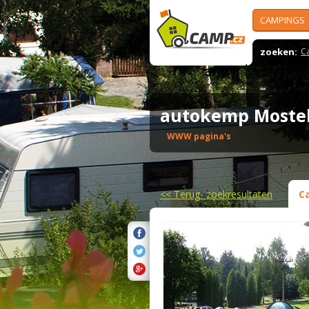
CAMPINGS
zoeken:
C
autokemp Most
WWW pagina's
<<
Terug- zoekresultaten
C