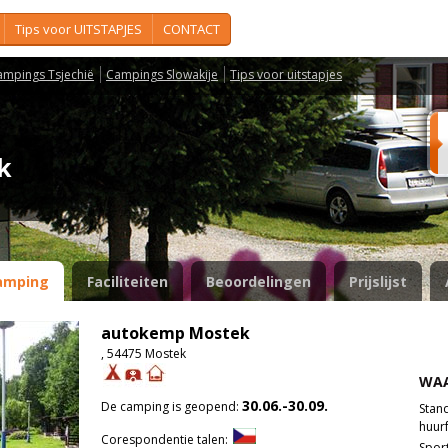
Tips voor UITSTAPJES
CONTACT
ampings Tsjechië
Campings Slowakije
Tips voor uitstapjes
ek
amping
Faciliteiten
Beoordelingen
Prijslijst
autokemp Mostek
, 54475 Mostek
WAA
30.06.-30.09.
De camping is geopend:
Stan
huurf
Corespondentie talen:
Spor