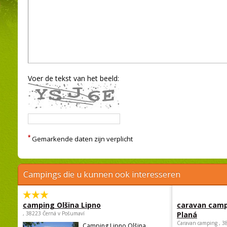
Voer de tekst van het beeld:
*
Gemarkende daten zijn verplicht
Campings die u kunnen ook interesseren
camping Olšina Lipno
caravan camp
, 38223 Černá v Pošumaví
Planá
Caravan camping , 3
Camping Lipno Olšina