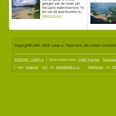
gelegen aan de oever van
het Lipno waterreservoir, 18
km van de stad Krumlov in...
www pagina's
Copyright© 2009 - 2018 Camp.cz - Pavel Hess, alle rechten voorbeh
KONTAKT - CAMP.cz
Onze andere sites:
CAMP Tsjechië
TopCam
App:
Android
iOS
by
MobileSoft s.r.o
WinPhone
by
XP