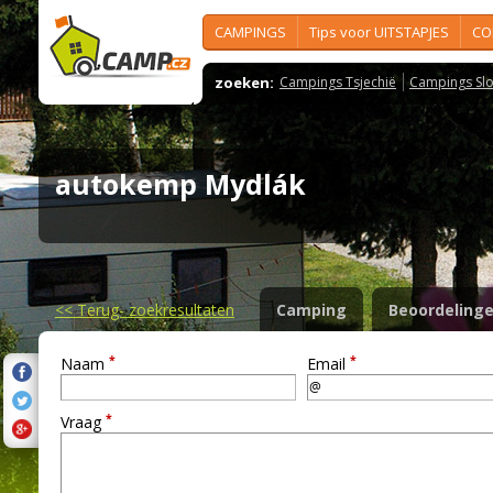
CAMPINGS
Tips voor UITSTAPJES
CO
zoeken:
Campings Tsjechië
Campings Slo
autokemp Mydlák
<<
Terug- zoekresultaten
Camping
Beoordeling
*
*
Naam
Email
*
Vraag