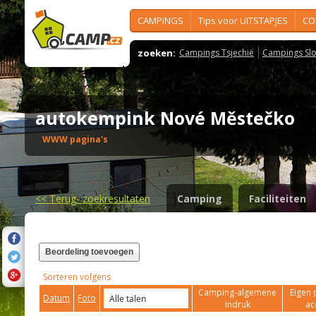
CAMPINGS
Tips voor UITSTAPJES
CO
zoeken:
Campings Tsjechië
Campings Slo
autokempink Nové Městečko
WWW pagina's
<<
Terug- zoekresultaten
Camping
Faciliteiten
Beordeling toevoegen
Sorteren volgens
Camping-algemene
Eigen 
Datum
Foto
indruk
ac