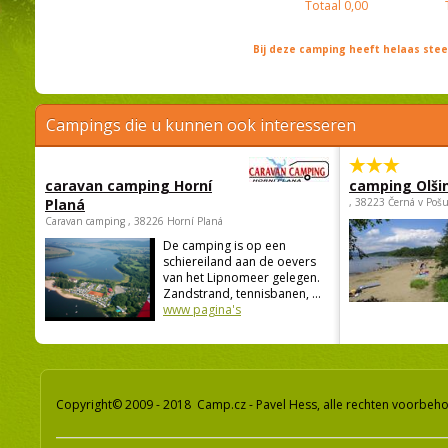
Totaal
0,00
Bij deze camping heeft helaas st
Campings die u kunnen ook interesseren
caravan camping Horní
camping Olši
Planá
, 38223 Černá v Poš
Caravan camping , 38226 Horní Planá
De camping is op een
schiereiland aan de oevers
van het Lipnomeer gelegen.
Zandstrand, tennisbanen, ...
www pagina's
Copyright© 2009 - 2018 Camp.cz - Pavel Hess, alle rechten voorbeh