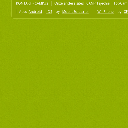
KONTAKT - CAMP.cz
Onze andere sites:
CAMP Tsjechië
TopCam
App:
Android
iOS
by
MobileSoft s.r.o
WinPhone
by
XP