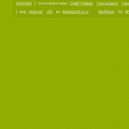
KONTAKT
Vores andre sider:
CAMP Tjekkiet
TopCamping
Cam
App:
Android
iOS
by
MobileSoft s.r.o
WinPhone
by
XP