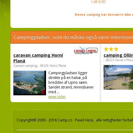
I alt
0,00
Denne camping har desværre ikke e
Campingpladser, som du måske også være interessere
caravan camping Horní
camping Olši
Planá
, 38223 Černá v Poš
Caravan camping , 38226 Horní Planá
Campingpladsen ligger
direkte på en halvø, på
bredden af Lipno søen.
Sandet strand, tennisbaner
med ...
www sider
Copyright© 2009 - 2018 Camp.cz - Pavel Hess, alle rettigheder forbe