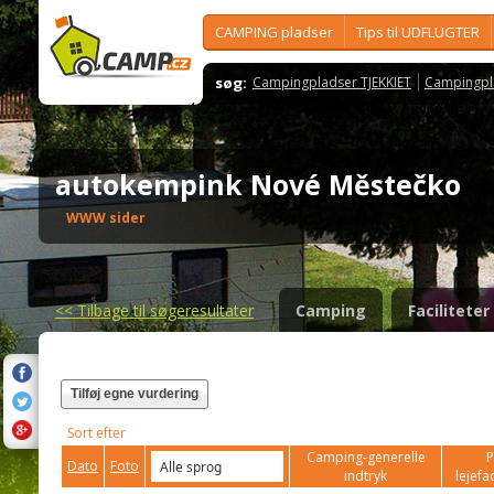
CAMPING pladser
Tips til UDFLUGTER
søg:
Campingpladser TJEKKIET
Campingpl
autokempink Nové Městečko
WWW sider
<<
Tilbage til søgeresultater
Camping
Faciliteter
Tilføj egne vurdering
Sort efter
Camping-generelle
P
Dato
Foto
indtryk
lejefac