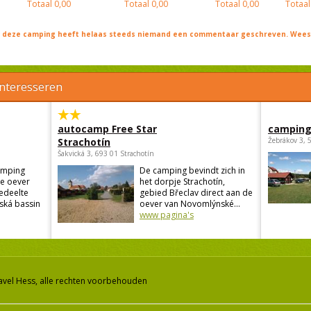
Totaal
0,00
Totaal
0,00
Totaal
0,00
Totaal
j deze camping heeft helaas steeds niemand een commentaar geschreven. Wees 
interesseren
autocamp Free Star
camping
Strachotín
Žebrákov 3, 
Šakvická 3, 693 01 Strachotín
amping
De camping bevindt zich in
de oever
het dorpje Strachotín,
edeelte
gebied Břeclav direct aan de
ská bassin
oever van Novomlýnské...
www pagina's
avel Hess, alle rechten voorbehouden