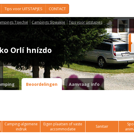
Tips voor UITSTAPJES
CONTACT
ampings Tsjechië
Campings Slowakije
Tips voor uitstapjes
sko Orlí hnízdo
amping
Beoordelingen
Aanvraag info
Camping-algemene
Eigen plaatsen of vaste
Spor
Sanitair
indruk
accommodatie
anim