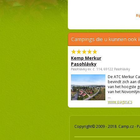
Bi
Campings die u kunnen ook 
Kemp Merkur
Pasohlávky
Pasohlávky ev. č. 114, 69122 Pasohlávky
De ATC Merkur C
bevindt zich aan 
van het hoogste g
van het Novomlýn
...
www pagina's
Copyright© 2009 - 2018 Camp.cz - P