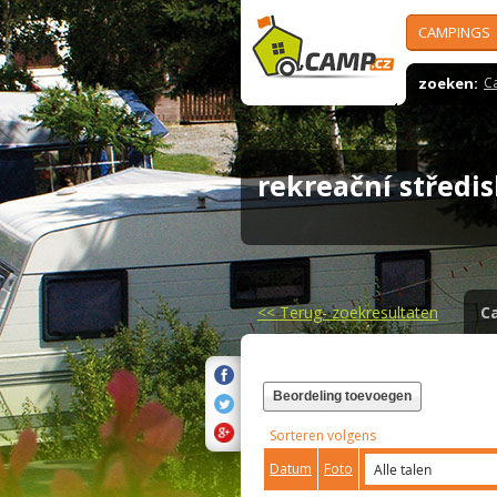
CAMPINGS
zoeken:
C
rekreační středi
<<
Terug- zoekresultaten
C
Beordeling toevoegen
Sorteren volgens
Datum
Foto