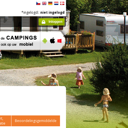
*ingelogd::
niet ingelogd
Inloggen
t,
Beoordelingsgemiddelde
atie