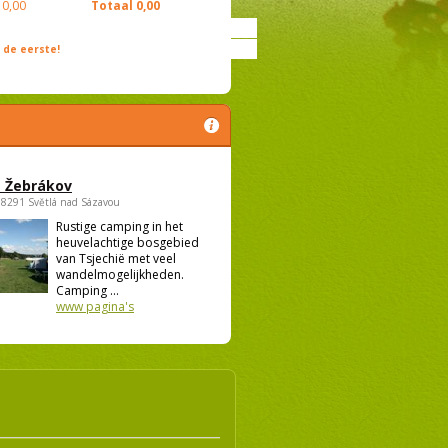
0,00
Totaal
0,00
de eerste!
 Žebrákov
58291 Světlá nad Sázavou
Rustige camping in het
heuvelachtige bosgebied
van Tsjechië met veel
wandelmogelijkheden.
Camping ...
www pagina's