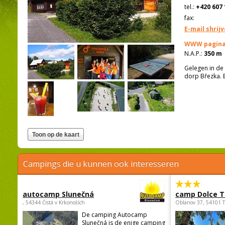
tel.:
+420 607 
fax:
E-mail shrij
WWW pagina
N.A.P.:
350 m
Gelegen in de 
dorp Březka. E
Campings die u kunnen ook interesseren
autocamp Slunečná
camp Dolce T
, 54344 Čistá v Krkonoších
Oblanov 37, 54101 
De camping Autocamp
Slunečná is de enige camping