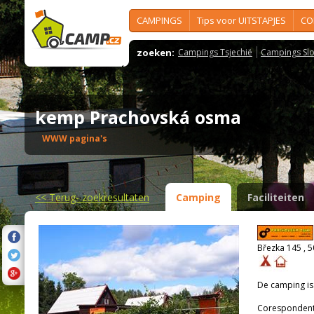
CAMPINGS
Tips voor UITSTAPJES
CO
zoeken:
Campings Tsjechië
Campings Slo
kemp Prachovská osma
WWW pagina's
<<
Terug- zoekresultaten
Camping
Faciliteiten
Březka 145 , 
De camping i
Corespondenti