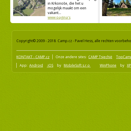
in Krkonoše, die het u
mogelijk maakt om een
vakant...
www pagina's
Copyright© 2009 - 2018 Camp.cz - Pavel Hess, alle rechten voorbeh
KONTAKT - CAMP.cz
Onze andere sites:
CAMP Tsjechië
TopCam
App:
Android
iOS
by
MobileSoft s.r.o
WinPhone
by
XP