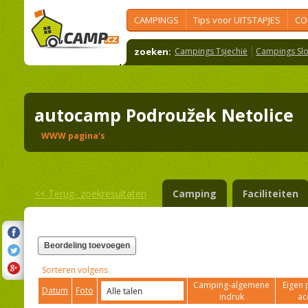
CAMPINGS
Tips voor UITSTAPJES
CO
zoeken:
Campings Tsjechië
Campings Slo
autocamp Podroužek Netolice
WWW pagina's
<<
Terug- zoekresultaten
Camping
Faciliteiten
Beordeling toevoegen
Sorteren volgens
Camping-algemene
Eigen 
Datum
Foto
indruk
ac