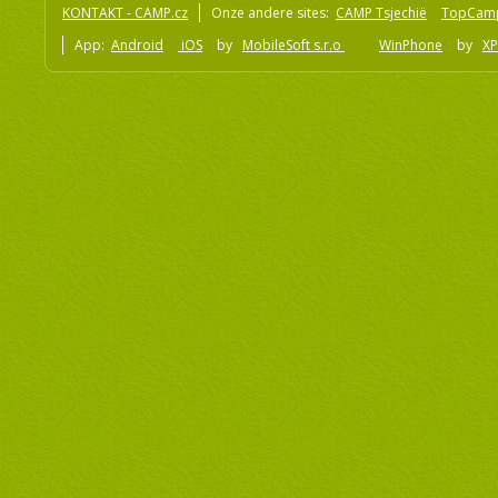
KONTAKT - CAMP.cz
Onze andere sites:
CAMP Tsjechië
TopCam
App:
Android
iOS
by
MobileSoft s.r.o
WinPhone
by
XP