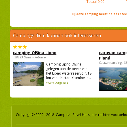
Totaal
0,00
Bij deze camping heeft helaas st
Campings die u kunnen ook interesseren
camping Olšina Lipno
caravan camp
, 38223 Černá v Pošumaví
Planá
Caravan camping , 3
Camping Lipno Olšina
gelegen aan de oever van
het Lipno waterreservoir, 18
km van de stad Krumlov in...
www pagina's
Copyright© 2009 - 2018 Camp.cz - Pavel Hess, alle rechten voorbeh