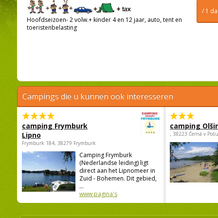
/ 1 d
Hoofdseizoen- 2 volw.+ kinder 4 en 12 jaar, auto, tent en
toeristenbelasting
Campings die u kunnen ook interesseren
camping Frymburk
camping Olši
Lipno
, 38223 Černá v Poš
Frymburk 184, 38279 Frymburk
Camping Frymburk
(Nederlandse leiding) ligt
direct aan het Lipnomeer in
Zuid - Bohemen. Dit gebied,
...
www pagina's