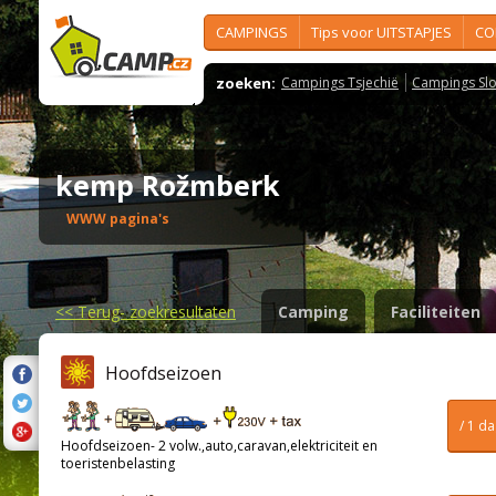
CAMPINGS
Tips voor UITSTAPJES
CO
zoeken:
Campings Tsjechië
Campings Slo
kemp Rožmberk
WWW pagina's
<<
Terug- zoekresultaten
Camping
Faciliteiten
Hoofdseizoen
/ 1 d
Hoofdseizoen- 2 volw.,auto,caravan,elektriciteit en
toeristenbelasting