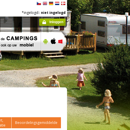
*ingelogd::
niet ingelogd
Inloggen
t,
Beoordelingsgemiddelde
atie