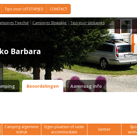
Tips voor UITSTAPJES
CONTACT
ampings Tsjechië
Campings Slowakije
Tips voor uitstapjes
sko Barbara
amping
Beoordelingen
Aanvraag info
Camping-algemene
Eigen plaatsen of vaste
Spor
Sanitair
indruk
accommodatie
anim