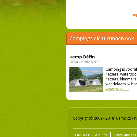
Bi
Campings die u kunnen ook 
kemp Děčín
Polabí , 40502 Děčín
Camping is vooral
fietsers, waterspo
fietsers, klimmers
wandelaars. w hon
www pagina's
Copyright© 2009 - 2018 Camp.cz - P
KONTAKT - CAMP.cz
Onze andere 