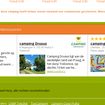
Totaal
0,00
Totaal
0,00
Totaal
0,00
Totaal
j deze camping heeft helaas steeds niemand een commentaar geschreven. Wees 
interesseren
camping Drusus
camping
K Reporyjim 4, 155 00 Praha 5 -
Libeňská , 2
Trebonice
Praha-západ
 gericht op
Camping Drusus ligt aan de
rters,
westelijke rand van Praag, in
 en
het dorp Trebonice, op
d neem ...
slechts 10 km van he...
www pagina's
avel Hess, alle rechten voorbehouden
sites:
CAMP Tsjechië
TopCamping
Camping Oase Praha