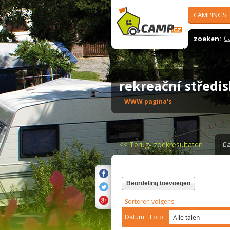
CAMPINGS
zoeken:
C
rekreační středi
WWW pagina's
<<
Terug- zoekresultaten
C
Beordeling toevoegen
Sorteren volgens
Datum
Foto