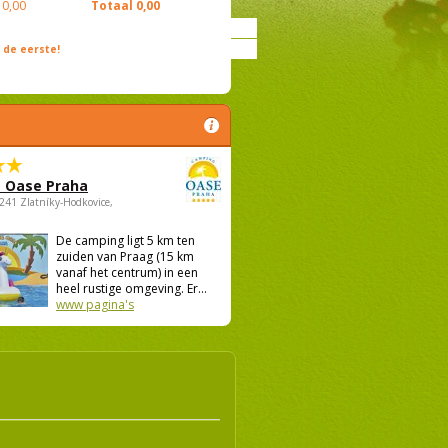
0,00
Totaal
0,00
de eerste!
 Oase Praha
5241 Zlatníky-Hodkovice,
De camping ligt 5 km ten
zuiden van Praag (15 km
vanaf het centrum) in een
heel rustige omgeving. Er...
www pagina's