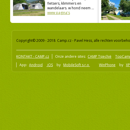
fietsers, klimmers en
wandelaars. w hond neem ...
www pagina's
Copyright© 2009 - 2018 Camp.cz - Pavel Hess, alle rechten voorbeh
KONTAKT - CAMP.cz
Onze andere sites:
CAMP Tsjechië
TopCam
App:
Android
iOS
by
MobileSoft s.r.o
WinPhone
by
XP