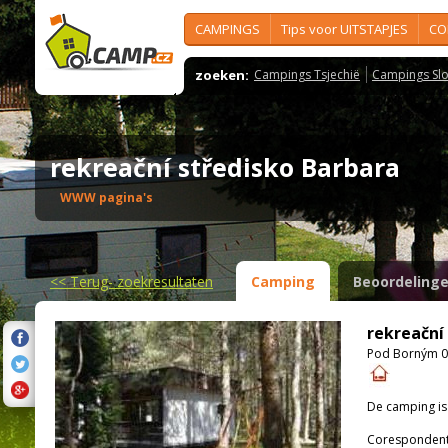
CAMPINGS
Tips voor UITSTAPJES
CO
zoeken:
Campings Tsjechië
Campings Slo
rekreační středisko Barbara
WWW pagina's
<<
Terug- zoekresultaten
Camping
Beoordeling
rekreační
Pod Borným 02
De camping i
Corespondenti