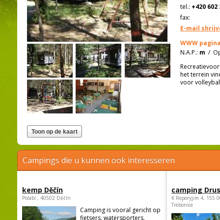
tel.:
+420 602 
fax:
E-mail shrij
WWW pagina
N.A.P.:
m
/
Op
Recreatievoorz
het terrein vi
voor volleybal
Campings die u kunnen ook interesseren
kemp Děčín
camping Dru
Polabí , 40502 Děčín
K Reporyjim 4, 155 0
Trebonice
Camping is vooral gericht op
fietsers, watersporters,