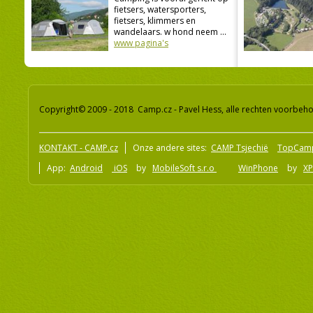
fietsers, watersporters,
fietsers, klimmers en
wandelaars. w hond neem ...
www pagina's
Copyright© 2009 - 2018 Camp.cz - Pavel Hess, alle rechten voorbeh
KONTAKT - CAMP.cz
Onze andere sites:
CAMP Tsjechië
TopCam
App:
Android
iOS
by
MobileSoft s.r.o
WinPhone
by
XP