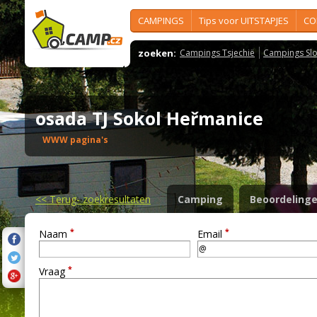
CAMPINGS
Tips voor UITSTAPJES
CO
zoeken:
Campings Tsjechië
Campings Slo
osada TJ Sokol Heřmanice
WWW pagina's
<<
Terug- zoekresultaten
Camping
Beoordeling
*
*
Naam
Email
*
Vraag