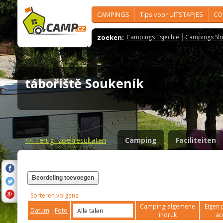
CAMPINGS
Tips voor UITSTAPJES
CO
zoeken:
Campings Tsjechië
Campings Slo
tábořiště Soukeník
<<
Terug- zoekresultaten
Camping
Faciliteiten
Beordeling toevoegen
Sorteren volgens
Camping-algemene
Eigen 
Datum
Foto
indruk
ac