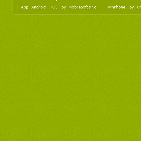
App:
Android
iOS
by
MobileSoft s.r.o
WinPhone
by
XP