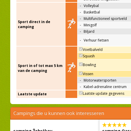
-
Volleybal
-
Basketbal
-
Multifunctioneel sportveld
Sport direct in de
-
Minigolf
camping
-
Biljard
-
Verhuur fietsen
Voetbalveld
Squash
Bowling
Sport in of tot max 5 km
van de camping
Vissen
-
Motorwatersporten
-
Kabel-adrenaline centrum
Laatste update gegevens
Laatste update
Campings die u kunnen ook interesseren
camping Žebrákov
camping Oas