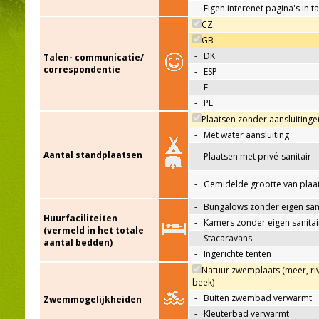
-
Eigen interenet pagina's in t
CZ
GB
-
DK
Talen- communicatie/
correspondentie
-
ESP
-
F
-
PL
Plaatsen zonder aansluitinge
-
Met water aansluiting
Aantal standplaatsen
-
Plaatsen met privé-sanitair
-
Gemidelde grootte van plaa
-
Bungalows zonder eigen sani
Huurfaciliteiten
-
Kamers zonder eigen sanitai
(vermeld in het totale
-
Stacaravans
aantal bedden)
-
Ingerichte tenten
Natuur zwemplaats (meer, riv
beek)
-
Buiten zwembad verwarmt
Zwemmogelijkheiden
-
Kleuterbad verwarmt