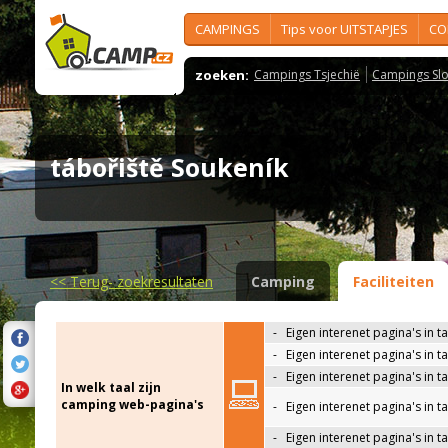
CAMPINGS
Tips voor UITSTAPJES
CO
zoeken:
Campings Tsjechië
Campings Slo
tábořiště Soukeník
<<
Terug- zoekresultaten
Camping
Faciliteiten
-
Eigen interenet pagina's in t
-
Eigen interenet pagina's in t
-
Eigen interenet pagina's in t
In welk taal zijn
camping web-pagina's
-
Eigen interenet pagina's in t
-
Eigen interenet pagina's in ta