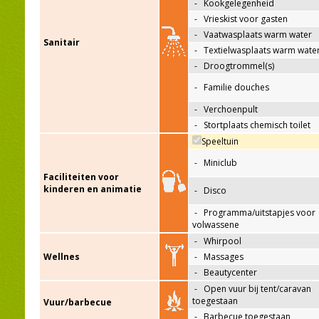
-
Kookgelegenheid
-
Vrieskist voor gasten
-
Vaatwasplaats warm water
Sanitair
-
Textielwasplaats warm wate
-
Droogtrommel(s)
-
Familie douches
-
Verchoenpult
-
Stortplaats chemisch toilet
Speeltuin
-
Miniclub
Faciliteiten voor
kinderen en animatie
-
Disco
-
Programma/uitstapjes voor
volwassene
-
Whirpool
Wellnes
-
Massages
-
Beautycenter
-
Open vuur bij tent/caravan
toegestaan
Vuur/barbecue
-
Barbecue toegestaan