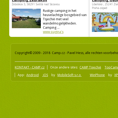
Žebrákov 3, 58291 Světlá nad Sázavou
Libeňská , 25241 Zla
Praha-západ
Rustige camping in het
heuvelachtige bosgebied van
Tsjechië met veel
wandelmogelijkheden.
Camping ...
www pagina's
Copyright© 2009 - 2018 Camp.cz - Pavel Hess, alle rechten voorbeh
KONTAKT - CAMP.cz
Onze andere sites:
CAMP Tsjechië
TopCam
App:
Android
iOS
by
MobileSoft s.r.o
WinPhone
by
XP