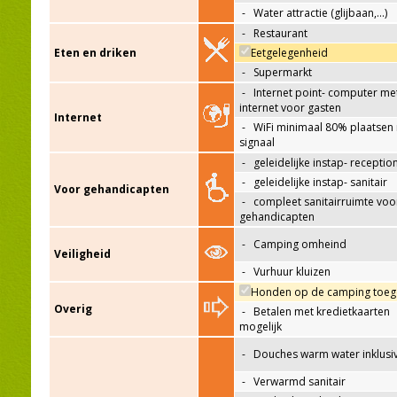
-
Water attractie (glijbaan,…)
-
Restaurant
Eten en driken
Eetgelegenheid
-
Supermarkt
-
Internet point- computer me
internet voor gasten
Internet
-
WiFi minimaal 80% plaatsen
signaal
-
geleidelijke instap- receptio
-
geleidelijke instap- sanitair
Voor gehandicapten
-
compleet sanitairruimte voo
gehandicapten
-
Camping omheind
Veiligheid
-
Vurhuur kluizen
Honden op de camping toeg
Overig
-
Betalen met kredietkaarten
mogelijk
-
Douches warm water inklusi
-
Verwarmd sanitair