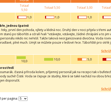
indruk
Totaal
Totaal
5,50
Totaal
3,00
Totaal
5,50
1,0
1,0
1,0
bře, jednou špatně
 řeky, první den pohoda, výlety a klidná noc. Druhý den v noci přijela s třemi aut
em stanů po tábořišti a ožralí řvali "vstávejte, vstávejte, žádné chrápání a to ji
z personálu nikdo nic neřešil. Takže taková neorganizovaná divočina. Voda rov
radlavé, plné much. Umýt se můžete pouze v ledové řece. Tábořiště pro otrlé j
Schrij
10,0
5,0
10,0
prostředí
oumarák. /žasná příroda kolem, příjemný personál jak na recepci tak v bufetec
hody suché! Čisté. Voda se čepuje ze studny, která se také nachází na obou březí
jen doporučit.
Schrij
l per pagina: