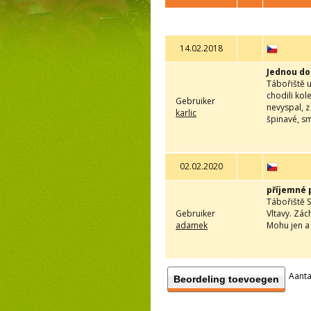
14.02.2018
Jednou do
Tábořiště u
chodili kol
Gebruiker
nevyspal, 
karlic
špinavé, sm
02.02.2020
příjemné 
Tábořiště S
Gebruiker
Vltavy. Zác
adamek
Mohu jen a 
Aanta
Beordeling toevoegen