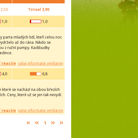
2,50
Totaal
3,90
1,0
1,0
y parta mladých lidí, kteří celou noc
m vydrželo až do rána. Nikdo se
nou z ruční pumpy. Kadibudky
edince.
f reactie
valse informatie verklaren
4,0
6,8
h které se nachází na obou březích
ch. Ceny, které už se jen tak nevydí.
f reactie
valse informatie verklaren
1