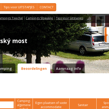
Tips voor UITSTAPJES
CONTACT
ampings Tsjechië
Campings Slowakije
Tips voor uitstapjes
rský most
amping
Beoordelingen
Aanvraag info
Camping-
Eigen plaatsen of vaste
Spor
algemene
Sanitair
accommodatie
anim