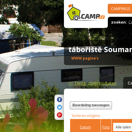
CAMPINGS
zoeken:
C
tábořiště Souma
WWW pagina's
<<
Terug- zoekresultaten
C
Beordeling toevoegen
Sorteren volgens
Datum
Foto