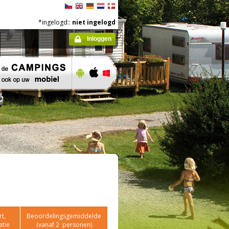
*ingelogd::
niet ingelogd
Inloggen
t,
Beoordelingsgemiddelde
atie
(vanaf
2
personen)