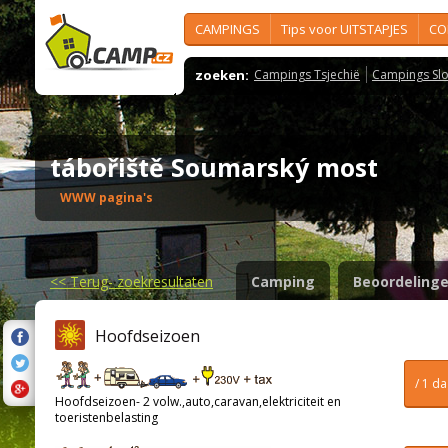
CAMPINGS
Tips voor UITSTAPJES
CO
zoeken:
Campings Tsjechië
Campings Slo
tábořiště Soumarský most
WWW pagina's
<<
Terug- zoekresultaten
Camping
Beoordeling
Hoofdseizoen
/ 1 d
Hoofdseizoen- 2 volw.,auto,caravan,elektriciteit en
toeristenbelasting