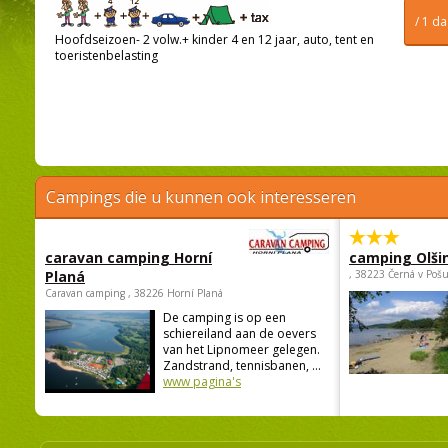
/ 1 d
Hoofdseizoen- 2 volw.+ kinder 4 en 12 jaar, auto, tent en
toeristenbelasting
Campings die u kunnen ook interesseren
caravan camping Horní
camping Olši
Planá
, 38223 Černá v Poš
Caravan camping , 38226 Horní Planá
De camping is op een
schiereiland aan de oevers
van het Lipnomeer gelegen.
Zandstrand, tennisbanen, ...
www pagina's