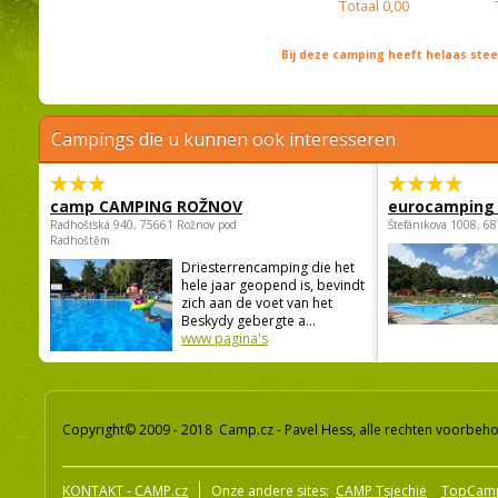
Totaal
0,00
Bij deze camping heeft helaas st
Campings die u kunnen ook interesseren
camp CAMPING ROŽNOV
eurocamping 
Radhošťská 940, 75661 Rožnov pod
Štefánikova 1008, 68
Radhoštěm
Driesterrencamping die het
hele jaar geopend is, bevindt
zich aan de voet van het
Beskydy gebergte a...
www pagina's
Copyright© 2009 - 2018 Camp.cz - Pavel Hess, alle rechten voorbeh
KONTAKT - CAMP.cz
Onze andere sites:
CAMP Tsjechië
TopCam