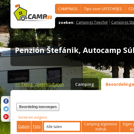
CAMPINGS
Tips voor UITSTAPJES
CO
zoeken:
Campings Tsjechië
Campings Slo
Penzión Štefánik, Autocamp S
<<
Terug- zoekresultaten
Camping
Beoordeling
Beordeling toevoegen
Sorteren volgens
Camping-algemene
Eigen 
Datum
Foto
indruk
ac