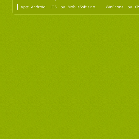
App:
Android
iOS
by
MobileSoft s.r.o
WinPhone
by
XP