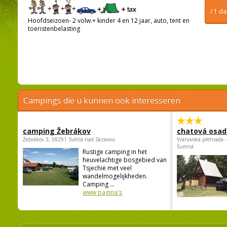
/ 1 d
Hoofdseizoen- 2 volw.+ kinder 4 en 12 jaar, auto, tent en
toeristenbelasting
Campings die u kunnen ook interesseren
camping Žebrákov
chatová osad
Žebrákov 3, 58291 Světlá nad Sázavou
Vranovská přehrada -
Šumná
Rustige camping in het
heuvelachtige bosgebied van
Tsjechië met veel
wandelmogelijkheden.
Camping ...
www pagina's