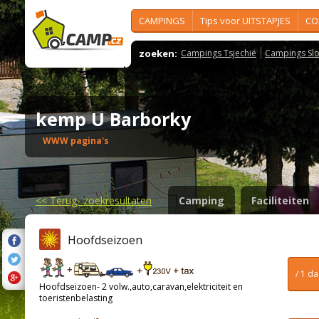
CAMPINGS
Tips voor UITSTAPJES
CO
zoeken:
Campings Tsjechië
Campings Slo
kemp U Barborky
WWW pagina's
<<
Terug- zoekresultaten
Camping
Faciliteiten
Hoofdseizoen
/ 1 d
Hoofdseizoen- 2 volw.,auto,caravan,elektriciteit en
toeristenbelasting