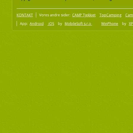
KONTAKT
Vores andre sider:
CAMP Tjekkiet
TopCamping
Cam
App:
Android
iOS
by
MobileSoft s.r.o
WinPhone
by
XP