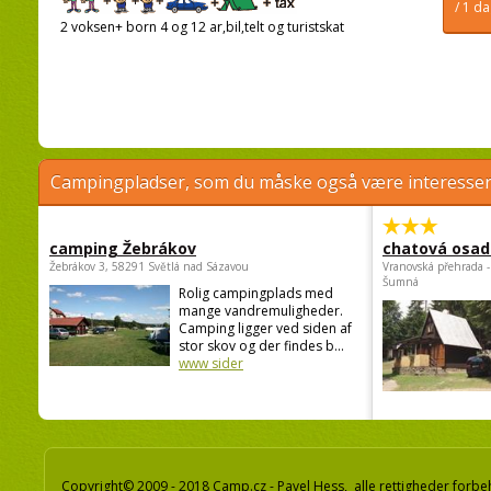
/ 1 d
2 voksen+ born 4 og 12 ar,bil,telt og turistskat
Campingpladser, som du måske også være interessere
camping Žebrákov
chatová osad
Žebrákov 3, 58291 Světlá nad Sázavou
Vranovská přehrada -
Šumná
Rolig campingplads med
mange vandremuligheder.
Camping ligger ved siden af
stor skov og der findes b...
www sider
Copyright© 2009 - 2018 Camp.cz - Pavel Hess, alle rettigheder forbe