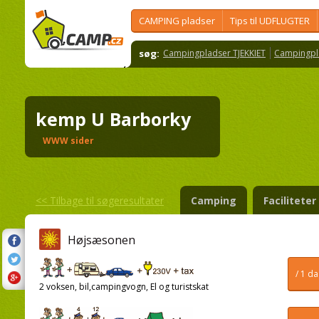
CAMPING pladser
Tips til UDFLUGTER
søg:
Campingpladser TJEKKIET
Campingpl
kemp U Barborky
WWW sider
<<
Tilbage til søgeresultater
Camping
Faciliteter
Højsæsonen
/ 1 d
2 voksen, bil,campingvogn, El og turistskat