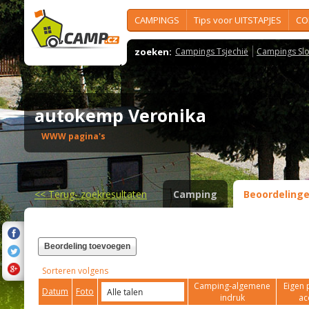
CAMPINGS
Tips voor UITSTAPJES
CO
zoeken:
Campings Tsjechië
Campings Slo
autokemp Veronika
WWW pagina's
<<
Terug- zoekresultaten
Camping
Beoordeling
Beordeling toevoegen
Sorteren volgens
Camping-algemene
Eigen 
Datum
Foto
indruk
ac