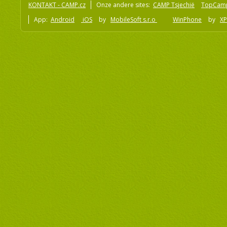
KONTAKT - CAMP.cz
Onze andere sites:
CAMP Tsjechië
TopCam
App:
Android
iOS
by
MobileSoft s.r.o
WinPhone
by
XP