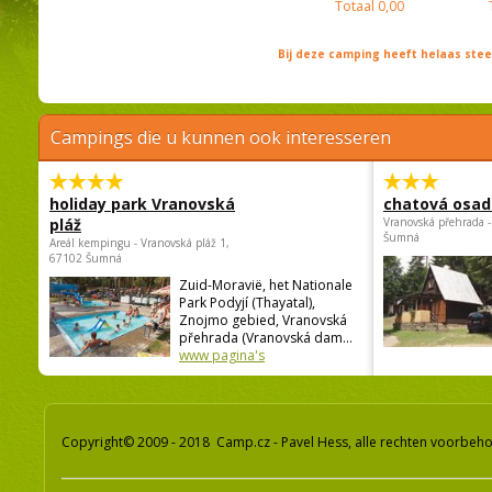
Totaal
0,00
Bij deze camping heeft helaas st
Campings die u kunnen ook interesseren
holiday park Vranovská
chatová osad
pláž
Vranovská přehrada -
Šumná
Areál kempingu - Vranovská pláž 1,
67102 Šumná
Zuid-Moravië, het Nationale
Park Podyjí (Thayatal),
Znojmo gebied, Vranovská
přehrada (Vranovská dam...
www pagina's
Copyright© 2009 - 2018 Camp.cz - Pavel Hess, alle rechten voorbeh