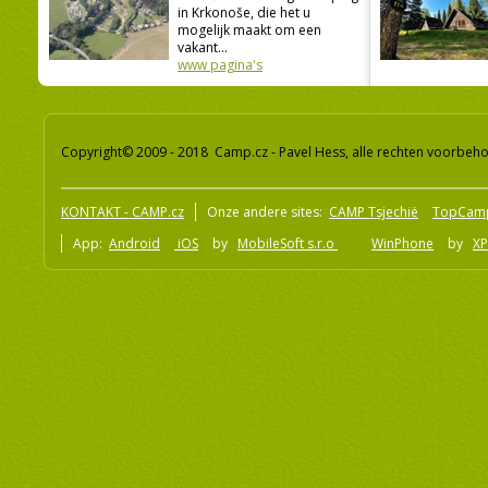
in Krkonoše, die het u
mogelijk maakt om een
vakant...
www pagina's
Copyright© 2009 - 2018 Camp.cz - Pavel Hess, alle rechten voorbeh
KONTAKT - CAMP.cz
Onze andere sites:
CAMP Tsjechië
TopCam
App:
Android
iOS
by
MobileSoft s.r.o
WinPhone
by
XP