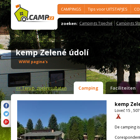
CAMPINGS
Tips voor UITSTAPJES
CO
zoeken:
Campings Tsjechië
Campings Slo
kemp Zelené údolí
WWW pagina's
<<
Terug- zoekresultaten
Camping
Faciliteiten
kemp Zele
Loveč 15 , 50
De camping i
Corespondenti