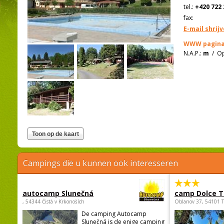
tel.:
+420 722 
fax:
E-mail shrij
WWW pagina
N.A.P.:
m
/
Op
Campings die u kunnen ook interesseren
autocamp Slunečná
camp Dolce T
, 54344 Čistá v Krkonoších
Oblanov 37, 54101 
De camping Autocamp
Slunečná is de enige camping