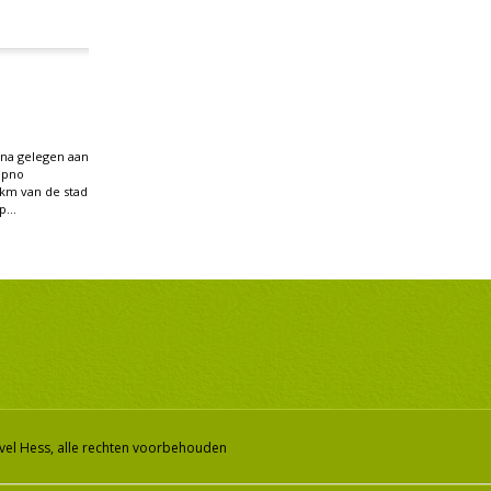
ina gelegen aan
ipno
 km van de stad
...
vel Hess, alle rechten voorbehouden