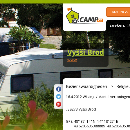
CAMPINGS
zoeken:
C
Vyšší Brod
www
Bezienswaardigheden
>
Religi
16.4.2012 Wilzing
/
Aantal vertoningen
, 38273 Vyšší Brod
GPS:
48° 37' 14"
N
14° 18' 27"
E
48.6205635388889 48.620563538