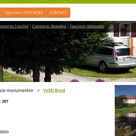
Tips voor UITSTAPJES
CONTACT
ampings Tsjechië
Campings Slowakije
Tips voor uitstapjes
euze monumenten
>
Vyšší Brod
:
207
8889