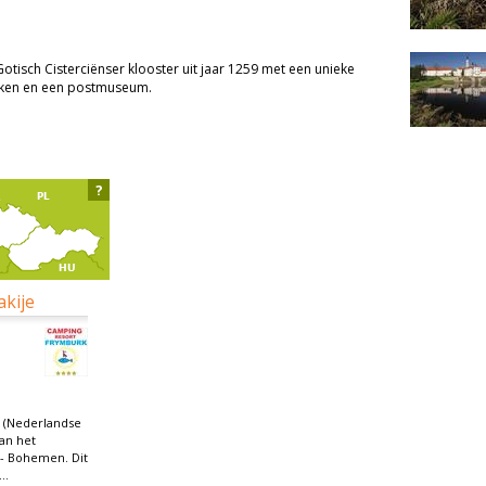
 Gotisch Cisterciënser klooster uit jaar 1259 met een unieke
oeken en een postmuseum.
?
akije
 (Nederlandse
aan het
 - Bohemen. Dit
..