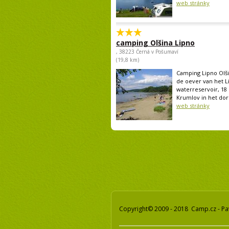
web stránky
camping Olšina Lipno
, 38223 Černá v Pošumaví
(19,8 km)
Camping Lipno Olš
de oever van het L
waterreservoir, 18
Krumlov in het dorp
web stránky
Copyright© 2009 - 2018 Camp.cz - Pa