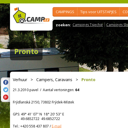
CAMPINGS
Tips voor UITSTAPJES
CO
zoeken:
Campings Tsjechië
Campings Slo
Pronto
Verhuur
>
Campers, Caravans
>
Pronto
21.3.2010 pavel
/
Aantal vertoningen:
64
Frýdlanská 2150, 73802 Frýdek-Místek
GPS:
49° 41' 07"
N
18° 20' 53"
E
49.6852722 49.6852722
Tel.:
+420 558 437 807
/
E-mail