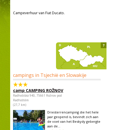
Campeverhuur van Fiat Ducato.
?
campings in Tsjechië en Slowakije
camp CAMPING ROŽNOV
Radhošťská 940, 75661 Rožnov pod
Radhoštěm
(27,7 km)
Driesterrencamping die het hele
jaar geopend is, bevindt zich aan
de voet van het Beskydy gebergte
aan de...