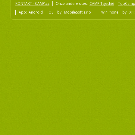
KONTAKT - CAMP.cz
Onze andere sites:
CAMP Tsjechië
TopCamp
App:
Android
iOS
by
MobileSoft s.r.o
WinPhone
by
XPI