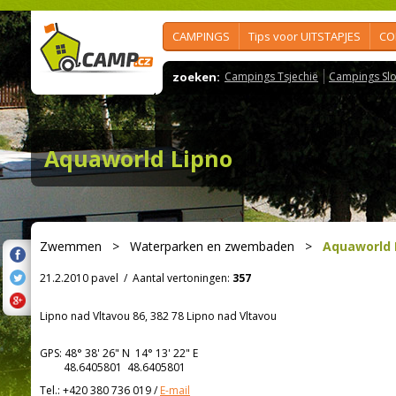
CAMPINGS
Tips voor UITSTAPJES
CO
zoeken:
Campings Tsjechië
Campings Slo
Aquaworld Lipno
Zwemmen
>
Waterparken en zwembaden
>
Aquaworld 
21.2.2010 pavel
/
Aantal vertoningen:
357
Lipno nad Vltavou 86, 382 78 Lipno nad Vltavou
GPS:
48° 38' 26"
N
14° 13' 22"
E
48.6405801 48.6405801
Tel.:
+420 380 736 019
/
E-mail