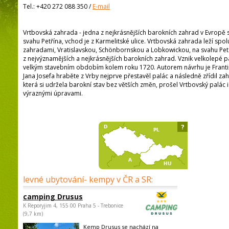
Tel.:
+420 272 088 350
/
E-mail
Vrtbovská zahrada - jedna z nejkrásnějších barokních zahrad v Evropě
svahu Petřína, vchod je z Karmelitské ulice. Vrtbovská zahrada leží spol
zahradami, Vratislavskou, Schönbornskou a Lobkowickou, na svahu Pet
z nejvýznamějších a nejkrásnějších barokních zahrad. Vznik velkolepé p
velkým stavebním obdobím kolem roku 1720. Autorem návrhu je Františ
Jana Josefa hraběte z Vrby nejprve přestavěl palác a následně zřídil za
která si udržela barokní stav bez větších změn, prošel Vrtbovský palác 
výraznými úpravami.
?
levné ubytování- kempy v ČR a SR:
camping Drusus
K Reporyjim 4, 155 00 Praha 5 - Trebonice
(9,7 km)
Kemp Drusus se nachází na