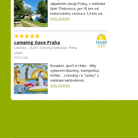
západním okraji Prahy, v městské
části Třebonice, jen 10 km od
historického centra a 1,5 km od...
web stránky
camping Oase Praha
Libeňská , 25241 Zlatníky-Hodkovice, Praha-
západ
(15,9 km)
Koupání, sport a relax - díky
vybavení (bazény, trampolíny,
hřiště,....) vhodný i k "úniku" z
městské každodenní...
web stránky