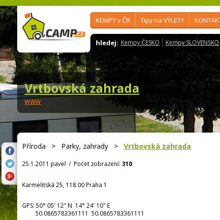
KEMPY v ČR
Tipy na VÝLETY
KONTAK
hledej:
Kempy ČESKO
Kempy SLOVENSKO
Vrtbovská zahrada
www
Příroda
>
Parky, zahrady
>
Vrtbovská zahrada
25.1.2011 pavel
/
Počet zobrazení:
310
Karmelitská 25, 118 00 Praha 1
GPS:
50° 05' 12"
N
14° 24' 10"
E
50.0865783361111 50.0865783361111