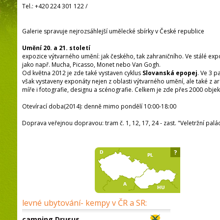
Tel.:
+420 224 301 122
/
Galerie spravuje nejrozsáhlejší umělecké sbírky v České republice
Umění 20. a 21. století
expozice výtvarného umění: jak českého, tak zahraničního. Ve stálé exp
jako např. Mucha, Picasso, Monet nebo Van Gogh.
Od května 2012 je zde také vystaven cyklus
Slovanská epopej
. Ve 3 p
však vystaveny exponáty nejen z oblasti výtvarného umění, ale také z ar
míře i fotografie, designu a scénografie. Celkem je zde přes 2000 objek
Otevírací doba(2014): denně mimo pondělí 10:00-18:00
Doprava veřejnou dopravou: tram č. 1, 12, 17, 24 - zast. "Veletržní palá
?
levné ubytování- kempy v ČR a SR:
camping Drusus