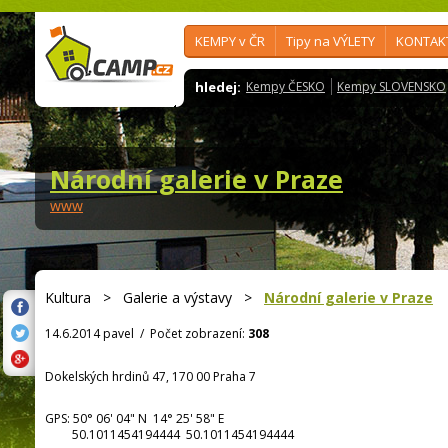
KEMPY v ČR
Tipy na VÝLETY
KONTAK
hledej:
Kempy ČESKO
Kempy SLOVENSKO
Národní galerie v Praze
www
Kultura
>
Galerie a výstavy
>
Národní galerie v Praze
14.6.2014 pavel
/
Počet zobrazení:
308
Dokelských hrdinů 47, 170 00 Praha 7
GPS:
50° 06' 04"
N
14° 25' 58"
E
50.1011454194444 50.1011454194444