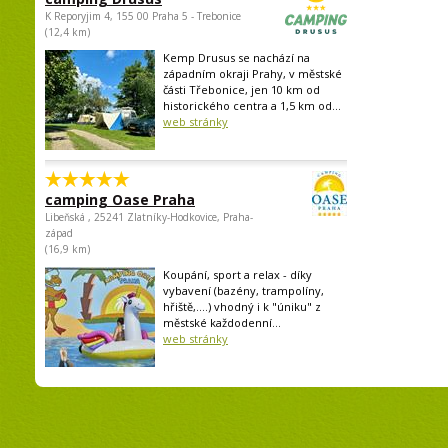
K Reporyjim 4, 155 00 Praha 5 - Trebonice
(12,4 km)
Kemp Drusus se nachází na
západním okraji Prahy, v městské
části Třebonice, jen 10 km od
historického centra a 1,5 km od...
web stránky
camping Oase Praha
Libeňská , 25241 Zlatníky-Hodkovice, Praha-
západ
(16,9 km)
Koupání, sport a relax - díky
vybavení (bazény, trampolíny,
hřiště,....) vhodný i k "úniku" z
městské každodenní...
web stránky