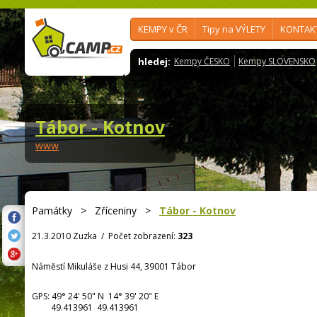
KEMPY v ČR
Tipy na VÝLETY
KONTAK
hledej:
Kempy ČESKO
Kempy SLOVENSKO
Tábor - Kotnov
www
Památky
>
Zříceniny
>
Tábor - Kotnov
21.3.2010 Zuzka
/
Počet zobrazení:
323
Náměstí Mikuláše z Husi 44, 39001 Tábor
GPS:
49° 24' 50"
N
14° 39' 20"
E
49.413961 49.413961