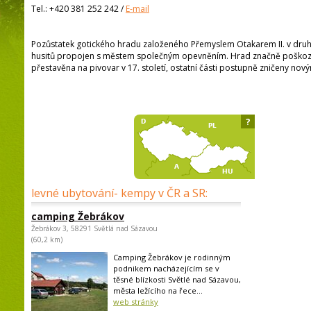
Tel.:
+420 381 252 242
/
E-mail
Pozůstatek gotického hradu založeného Přemyslem Otakarem II. v druhé 
husitů propojen s městem společným opevněním. Hrad značně poškozen 
přestavěna na pivovar v 17. století, ostatní části postupně zničeny nov
?
levné ubytování- kempy v ČR a SR:
camping Žebrákov
Žebrákov 3, 58291 Světlá nad Sázavou
(60,2 km)
Camping Žebrákov je rodinným
podnikem nacházejícím se v
těsné blízkosti Světlé nad Sázavou,
města ležícího na řece...
web stránky