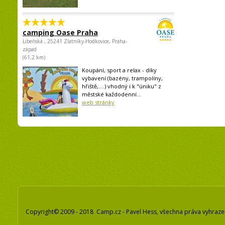
camping Oase Praha
Libeňská , 25241 Zlatníky-Hodkovice, Praha-
západ
(61,2 km)
Koupání, sport a relax - díky
vybavení (bazény, trampolíny,
hřiště,....) vhodný i k "úniku" z
městské každodenní...
web stránky
Copyright© 2009 - 2018 Camp.cz - Pavel Hess, všechna práva vyhraz