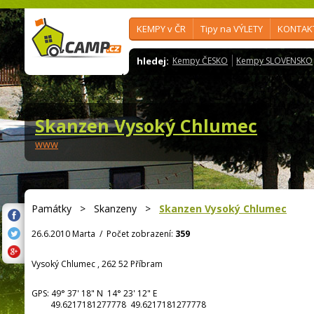
KEMPY v ČR
Tipy na VÝLETY
KONTAK
hledej:
Kempy ČESKO
Kempy SLOVENSKO
Skanzen Vysoký Chlumec
www
Památky
>
Skanzeny
>
Skanzen Vysoký Chlumec
26.6.2010 Marta
/
Počet zobrazení:
359
Vysoký Chlumec , 262 52 Příbram
GPS:
49° 37' 18"
N
14° 23' 12"
E
49.6217181277778 49.6217181277778