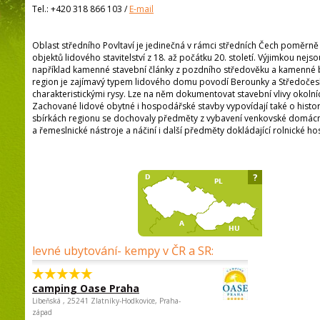
Tel.:
+420 318 866 103
/
E-mail
Oblast středního Povltaví je jedinečná v rámci středních Čech poměr
objektů lidového stavitelství z 18. až počátku 20. století. Výjimkou nejs
například kamenné stavební články z pozdního středověku a kamenné br
region je zajímavý typem lidového domu povodí Berounky a Středoče
charakteristickými rysy. Lze na něm dokumentovat stavební vlivy okolní
Zachované lidové obytné i hospodářské stavby vypovídají také o historii
sbírkách regionu se dochovaly předměty z vybavení venkovské domácn
a řemeslnické nástroje a náčiní i další předměty dokládající rolnické ho
?
levné ubytování- kempy v ČR a SR:
camping Oase Praha
Libeňská , 25241 Zlatníky-Hodkovice, Praha-
západ