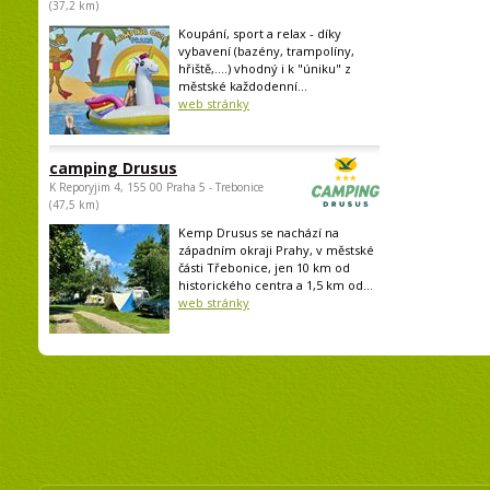
(37,2 km)
Koupání, sport a relax - díky
vybavení (bazény, trampolíny,
hřiště,....) vhodný i k "úniku" z
městské každodenní...
web stránky
camping Drusus
K Reporyjim 4, 155 00 Praha 5 - Trebonice
(47,5 km)
Kemp Drusus se nachází na
západním okraji Prahy, v městské
části Třebonice, jen 10 km od
historického centra a 1,5 km od...
web stránky