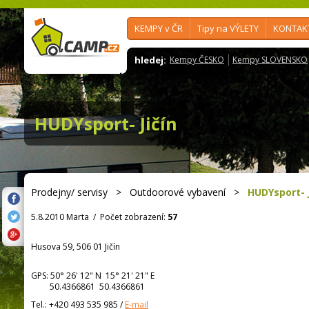
KEMPY v ČR
Tipy na VÝLETY
KONTAK
hledej:
Kempy ČESKO
Kempy SLOVENSKO
HUDYsport- Jičín
Prodejny/ servisy
>
Outdoorové vybavení
>
HUDYsport- J
5.8.2010 Marta
/
Počet zobrazení:
57
Husova 59, 506 01 Jičín
GPS:
50° 26' 12"
N
15° 21' 21"
E
50.4366861 50.4366861
Tel.:
+420 493 535 985
/
E-mail