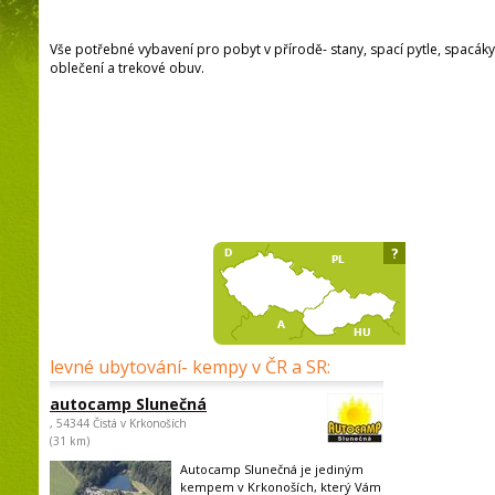
Vše potřebné vybavení pro pobyt v přírodě- stany, spací pytle, spacáky
oblečení a trekové obuv.
?
levné ubytování- kempy v ČR a SR:
autocamp Slunečná
, 54344 Čistá v Krkonoších
(31 km)
Autocamp Slunečná je jediným
kempem v Krkonoších, který Vám