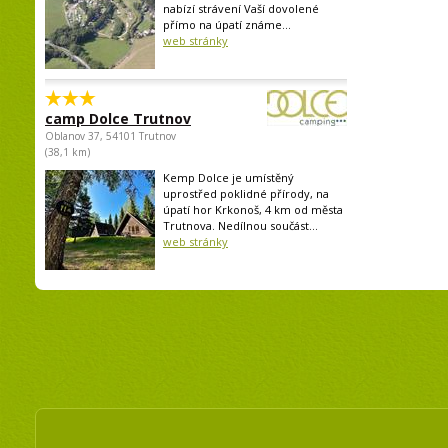
nabízí strávení Vaší dovolené
přímo na úpatí známe...
web stránky
camp Dolce Trutnov
Oblanov 37, 54101 Trutnov
(38,1 km)
Kemp Dolce je umístěný
uprostřed poklidné přírody, na
úpatí hor Krkonoš, 4 km od města
Trutnova. Nedílnou součást...
web stránky