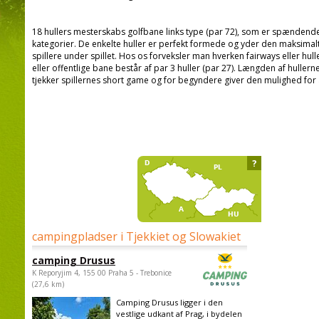
18 hullers mesterskabs golfbane links type (par 72), som er spændende o
kategorier. De enkelte huller er perfekt formede og yder den maksimalt
spillere under spillet. Hos os forveksler man hverken fairways eller hul
eller offentlige bane består af par 3 huller (par 27). Længden af hullerne
tjekker spillernes short game og for begyndere giver den mulighed for at
?
campingpladser i Tjekkiet og Slowakiet
camping Drusus
K Reporyjim 4, 155 00 Praha 5 - Trebonice
(27,6 km)
Camping Drusus ligger i den
vestlige udkant af Prag, i bydelen