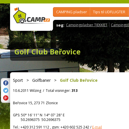
CAMPING pladser
Tips til UDFLUGTER
søg:
Campingpladser TJEKKIET
Campingpl
Golf Club Beřovice
Sport
>
Golfbaner
>
Golf Club Beřovice
10.6.2011 Wilzing
/
Total visninger:
313
Beřovice 15, 273 71 Zlonice
GPS:
50° 16' 11"
N
14° 07' 28"
E
50.2696375 50.2696375
Tel.:
+420 312 591 112 , gsm: +420 602 525 242
/
E-mail