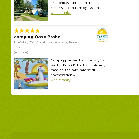
Trebonice, kun 10 km fra det
historiske centrum og 1,5 km...
web stránky
camping Oase Praha
Libeňská , 25241 Zlatníky-Hodkovice, Praha-
západ
(43,3 km)
Campingpladsen befinder sig 5 km
syd for Prag (15 km fra centrum),
med en god forbindelse til
hovedstaden –...
web stránky