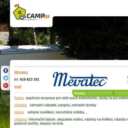
Katalog firem- Venkovní zařizovací předměty v campingu
Mevatec
tel:
416 823 181
mail
hledej:
Kempy ČESKO
Kempy
Fedog
papírová souprava pro sběr psích exkrementů, sáčky na psí exk
Vladeko
zahradní nábytek, pergoly, zahradní domky
Honor
veřejné osvětlení, nerozbitná svítidla,...
Urbania
informační tabule, ukazatele směru, nádoby na květiny, nádoby
parkové lavičky, stojany na kola