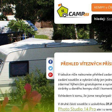
KEMPY v ČR
hledej:
Ke
PŘEHLED VÍTEZNÝCH PŘÍ
V tabulce níže naleznete přehled zadan
zadání soutěže a vybrání vždy jen jedn
zdarma! Výhercům gratulujeme a vyzve
stránky u daného kempu vloží i komentá
Vzhledem k tomu, že jsme nevyčerpali 
V druhé části soutěže s uzávěrkou
31.ř
Photo Studio 14 Pro
ale i o ten