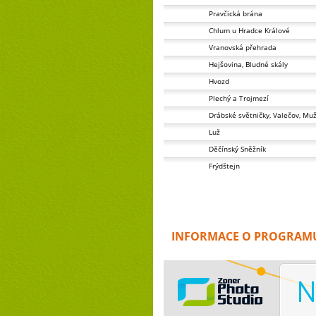
Pravčická brána
Chlum u Hradce Králové
Vranovská přehrada
Hejšovina, Bludné skály
Hvozd
Plechý a Trojmezí
Drábské světničky, Valečov, Mu
Luž
Děčínský Sněžník
Frýdštejn
INFORMACE O PROGRAMU 