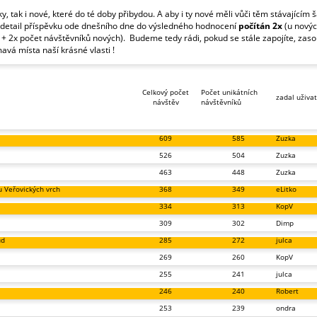
vky, tak i nové, které do té doby přibydou. A aby i ty nové měli vůči těm stávajícím 
a detail příspěvku ode dnešního dne do výsledného hodnocení
počítán 2x
(u novýc
t + 2x počet návštěvníků nových). Budeme tedy rádi, pokud se stále zapojíte, zas
avá místa naší krásné vlasti !
Celkový počet
Počet unikátních
zadal uživat
návštěv
návštěvníků
609
585
Zuzka
526
504
Zuzka
463
448
Zuzka
u Veřovických vrch
368
349
eLitko
334
313
KopV
309
302
Dimp
ud
285
272
julca
269
260
KopV
255
241
julca
246
240
Robert
253
239
ondra