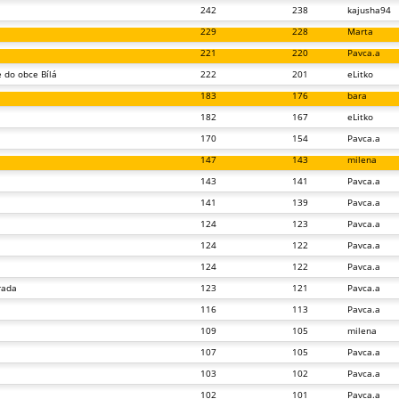
242
238
kajusha94
229
228
Marta
221
220
Pavca.a
e do obce Bílá
222
201
eLitko
183
176
bara
182
167
eLitko
170
154
Pavca.a
147
143
milena
143
141
Pavca.a
141
139
Pavca.a
124
123
Pavca.a
124
122
Pavca.a
124
122
Pavca.a
rada
123
121
Pavca.a
116
113
Pavca.a
109
105
milena
107
105
Pavca.a
103
102
Pavca.a
102
101
Pavca.a