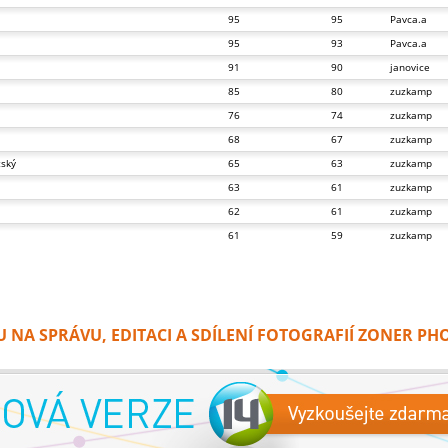
95
95
Pavca.a
95
93
Pavca.a
91
90
janovice
85
80
zuzkamp
76
74
zuzkamp
68
67
zuzkamp
žský
65
63
zuzkamp
63
61
zuzkamp
62
61
zuzkamp
61
59
zuzkamp
NA SPRÁVU, EDITACI A SDÍLENÍ FOTOGRAFIÍ ZONER PH