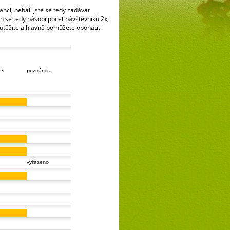
šanci, nebáli jste se tedy zadávat
h se tedy násobí počet návštěvníků 2x,
outěžíte a hlavně pomůžete obohatit
el
poznámka
vyřazeno