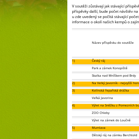
V soutěži zůstávají jak stávající příspě
příspěvky další, bude počet návštěv n
u zde uvedený se počítá stávající poče
informace o okolí našich kempů o zajím
Název příspěvku do soutěže
1)
Český ráj
Park a zámek Konopiště
Skalka nad Mníškem pod Brdy
2)
Na Velký Javorník - nejvyšší hor
3)
Kolínská řepařská drážka
Veľká Javorina
4)
Výlet na Sněžku z Pomezních b
ZOO Chleby
Výlet na zámek do Loučně
5)
Mumlava
Dětský ráj na zámku Berchtold