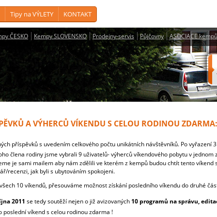
Tipy na VÝLETY
KONTAKT
mpy ČESKO
Kempy SLOVENSKO
Prodejny-servis
Půjčovny
ASOCIACE kempů
SPĚVKŮ A VÝHERCŮ VÍKENDU S CELOU RODINOU ZDARMA
ých příspěvků s uvedením celkového počtu unikátních návštěvníků. Po vyřazení 3 
oho člena rodiny jsme vybrali 9 uživatelů- výherců víkendového pobytu v jednom 
me je sami mailem aby nám zdělili ve kterém z kempů budou chtít tento víkend 
ř/recenzi, jak byli s ubytováním spokojeni.
všech 10 víkendů, přesouváme možnost získání posledního víkendu do druhé část
íjna 2011
se tedy soutěží nejen o již avizovaných
10 programů na správu, editaci
to poslední víkend s celou rodinou zdarma !