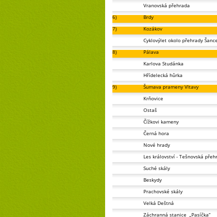
Vranovská přehrada
6)
Brdy
7)
Kozákov
Cyklovýlet okolo přehrady Šanc
8)
Pálava
Karlova Studánka
Hřídelecká hůrka
9)
Šumava prameny Vltavy
Krňovice
Ostaš
Čížkovi kameny
Černá hora
Nové hrady
Les království - Tešnovská přeh
Suché skály
Beskydy
Prachovské skály
Velká Deštná
Záchranná stanice
„Pasíčka“