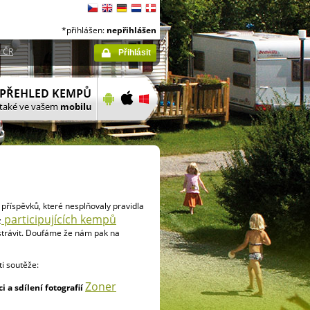
*přihlášen:
nepřihlášen
 ČR
Přihlásit
:
příspěvků, které nesplňovaly pravidla
participujících kempů
z
strávit. Doufáme že nám pak na
i soutěže:
Zoner
 a sdílení fotografií