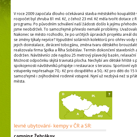
V roce 2009 započala dlouho očekávaná stavba městského koupaliště 
rozpočet byl zhruba 81 mil. Kč, z čehož 23 mil. Kč měla tvořit dotace z
programu. Po původním schválení naší žádosti došlo k jejímu přehodn
jsme neobdrželi. To samozřejmě přineslo nemalé problémy. Uvažovalo 
Nakonec se město rozhodlo, že po určitých úpravách projektu areál dok
se změny týkaly nejvíce? Vypuštění solárních kolektorů pro ohřev vody s
jejich doinstalace, zkrácení tobogánu, změna tvaru dětského brouzdališ
realizovala firma Spilka a Říha Soběslav. Termín dokončení stavebních 
dodržen. Návštěvníci zde najdou 25 metrový plavecký bazén, relaxační
Možnost odpočinku skýtá travnatá plocha. Nechybí ani dětské hřiště s 
spokojenosti návštěvníků přispěje i restaurace s terasou. Sportovní vyži
vstupenky nepřesahuje 70,- Kč pro dospělého a 50,- Kč pro děti do 15
samozřejmě i zvýhodněné rodinné vstupné. Nyní už nezbývá než si přát
města.
?
levné ubytování- kempy v ČR a SR:
camping Žebrákov