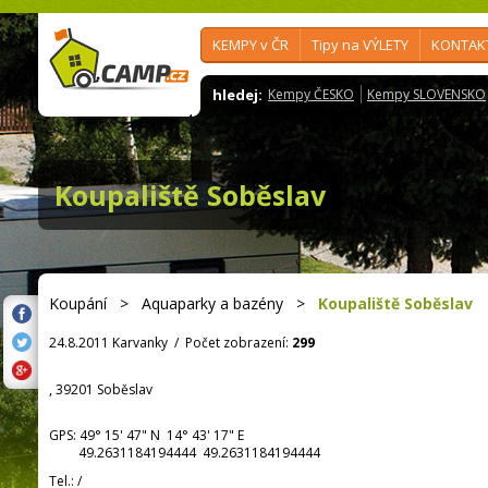
KEMPY v ČR
Tipy na VÝLETY
KONTAK
hledej:
Kempy ČESKO
Kempy SLOVENSKO
Koupaliště Soběslav
Koupání
>
Aquaparky a bazény
>
Koupaliště Soběslav
24.8.2011 Karvanky
/
Počet zobrazení:
299
, 39201 Soběslav
GPS:
49° 15' 47"
N
14° 43' 17"
E
49.2631184194444 49.2631184194444
Tel.:
/