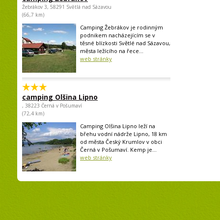
Žebrákov 3, 58291 Světlá nad Sázavou
(66,7 km)
Camping Žebrákov je rodinným
podnikem nacházejícím se v
těsné blízkosti Světlé nad Sázavou,
města ležícího na řece...
web stránky
camping Olšina Lipno
, 38223 Černá v Pošumaví
(72,4 km)
Camping Olšina Lipno leží na
břehu vodní nádrže Lipno, 18 km
od města Český Krumlov v obci
Černá v Pošumaví. Kemp je...
web stránky