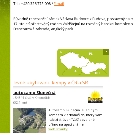
Tel.:
+420 326 773 098
/
E-mail
Původně renesanční zámek Václava Budovce z Budova, postavený na mís
17. století přestavěný rodem Valdštejnů na rozsáhlý barokní komplex p
Francouzská zahrada, anglický park.
?
levné ubytování- kempy v ČR a SR:
autocamp Slunečná
, 54344 Čistá v Krkonoších
(52,1 km)
Autocamp Slunečná je jediným
kempem v Krkonoších, který Vám
nabízí strávení Vaší dovolené
přímo na úpatí známe...
web stránky