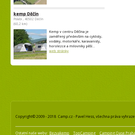
kemp Děčín
Polabí , 40502 Děčín
(60,2 km)
Kemp v centru Děčína je
zaměřený především na cyklisty,
vodáky, motorkáře, karavanisty,
horolezce a milovníky pěší...
web stránky
Copyright© 2009 - 2018 Camp.cz - Pavel Hess, všechna práva vyhraz
Ostatní naše weby:
Bezvakemp
TopCamping
Camping Oase Prah