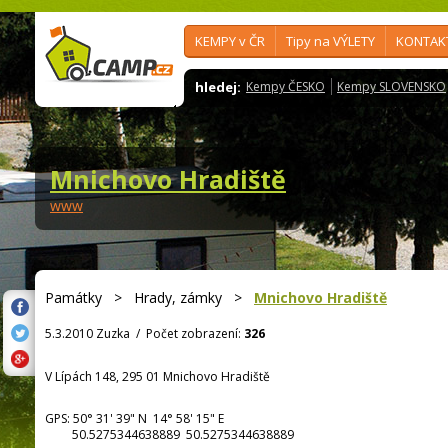
KEMPY v ČR
Tipy na VÝLETY
KONTAK
hledej:
Kempy ČESKO
Kempy SLOVENSKO
Mnichovo Hradiště
www
Památky
>
Hrady, zámky
>
Mnichovo Hradiště
5.3.2010 Zuzka
/
Počet zobrazení:
326
V Lípách 148, 295 01 Mnichovo Hradiště
GPS:
50° 31' 39"
N
14° 58' 15"
E
50.5275344638889 50.5275344638889