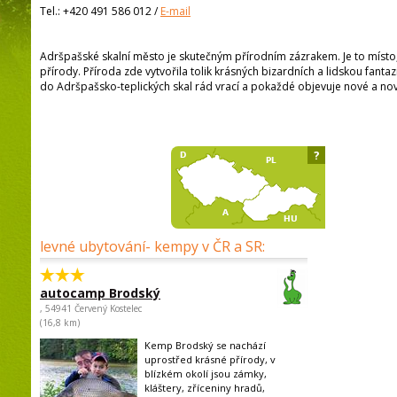
Tel.:
+420 491 586 012
/
E-mail
Adršpašské skalní město je skutečným přírodním zázrakem. Je to míst
přírody. Příroda zde vytvořila tolik krásných bizardních a lidskou fantaz
do Adršpašsko-teplických skal rád vrací a pokaždé objevuje nové a nov
?
levné ubytování- kempy v ČR a SR:
autocamp Brodský
, 54941 Červený Kostelec
(16,8 km)
Kemp Brodský se nachází
uprostřed krásné přírody, v
blízkém okolí jsou zámky,
kláštery, zříceniny hradů,