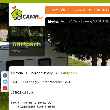
KEMPY v ČR
Tipy na VÝLETY
KONTAK
hledej:
Kempy ČESKO
Kempy SLOVENSKO
Adršpach
www
Příroda
>
Přírodní krásy
>
Adršpach
14.4.2011 Brodsky
/
Počet zobrazení:
203
, 54952 Adršpach
GPS:
50° 36' 56"
N
16° 07' 27"
E
50.61546555 50.61546555