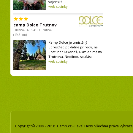
vojenské ...
web stránky
camp Dolce Trutnov
Oblanov 37, 54101 Trutnov
(19,8 km)
Kemp Dolce je umístěný
uprostřed poklidné přírody, na
úpatí hor Krkonoš, 4 km od města
Trutnova. Nedílnou součást...
web stránky
Copyright© 2009 - 2018 Camp.cz - Pavel Hess, všechna práva vyhraz