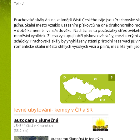
Tel.:
/
Prachovské skály Asi nejznámější částí Českého ráje jsou Prachovské s
Jičína. Skalní město vzniklo usazením pískovců na dně druhohorního moř
v době kamenné i ve středověku. Nachází se tu pozůstatky středověkéh
množství vyhlídek. Z lesa vystupují obří pískovcové skály, mezi kterými
schůdky. Prachovské skály byly vyhlášeny státní přírodní rezervací již v 
romantické skalní město štíhlých vysokých věží a pilířů, mezi kterými js
?
levné ubytování- kempy v ČR a SR:
autocamp Slunečná
, 54344 Čistá v Krkonoších
(33,2 km)
Autocamp Slunečná je jediným