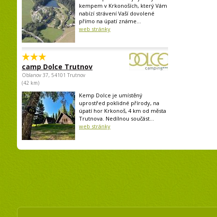
kempem v Krkonoších, který Vám
nabízí strávení Vaší dovolené
přímo na úpatí známe...
web stránky
camp Dolce Trutnov
Oblanov 37, 54101 Trutnov
(42 km)
Kemp Dolce je umístěný
uprostřed poklidné přírody, na
úpatí hor Krkonoš, 4 km od města
Trutnova. Nedílnou součást...
web stránky