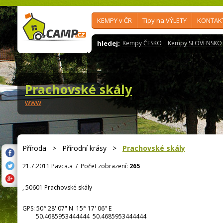
KEMPY v ČR
Tipy na VÝLETY
KONTAK
hledej:
Kempy ČESKO
Kempy SLOVENSKO
Prachovské skály
www
Příroda
>
Přírodní krásy
>
Prachovské skály
21.7.2011 Pavca.a
/
Počet zobrazení:
265
, 50601 Prachovské skály
GPS:
50° 28' 07"
N
15° 17' 06"
E
50.4685953444444 50.4685953444444