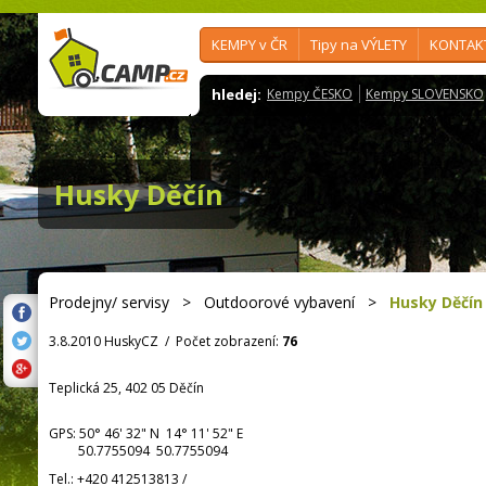
KEMPY v ČR
Tipy na VÝLETY
KONTAK
hledej:
Kempy ČESKO
Kempy SLOVENSKO
Husky Děčín
Prodejny/ servisy
>
Outdoorové vybavení
>
Husky Děčín
3.8.2010 HuskyCZ
/
Počet zobrazení:
76
Teplická 25, 402 05 Děčín
GPS:
50° 46' 32"
N
14° 11' 52"
E
50.7755094 50.7755094
Tel.:
+420 412513813
/