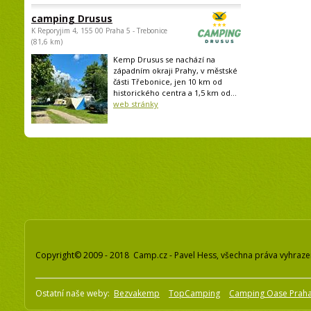
camping Drusus
K Reporyjim 4, 155 00 Praha 5 - Trebonice
(81,6 km)
Kemp Drusus se nachází na
západním okraji Prahy, v městské
části Třebonice, jen 10 km od
historického centra a 1,5 km od...
web stránky
Copyright© 2009 - 2018 Camp.cz - Pavel Hess, všechna práva vyhraz
Ostatní naše weby:
Bezvakemp
TopCamping
Camping Oase Prah