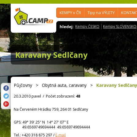
KEMPY v ČR
Tipy na VÝLETY
KONTAK
hledej:
Kempy ČESKO
Kempy SLOVENSKO
Karavany Sedlčany
Půjčovny
>
Obytná auta, caravany
>
Karavany Sedlčan
20.3.2010 pavel
/
Počet zobrazení:
48
Na Červeném Hrádku 759, 264 01 Sedlčany
GPS:
49° 39' 25"
N
14° 27' 07"
E
49.6569749694444 49.6569749694444
Tel.:
+420 318 875 297
/
E-mail