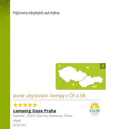
Půjčovna obytných aut Adria.
?
levné ubytování- kempy v ČR a SR:
camping Oase Praha
Libeňská , 25241 Zlatníky-Hodkovice, Praha-
západ
(32,8 km)