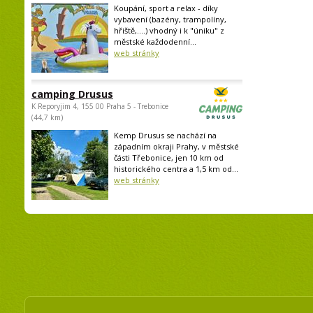
Koupání, sport a relax - díky
vybavení (bazény, trampolíny,
hřiště,....) vhodný i k "úniku" z
městské každodenní...
web stránky
camping Drusus
K Reporyjim 4, 155 00 Praha 5 - Trebonice
(44,7 km)
Kemp Drusus se nachází na
západním okraji Prahy, v městské
části Třebonice, jen 10 km od
historického centra a 1,5 km od...
web stránky