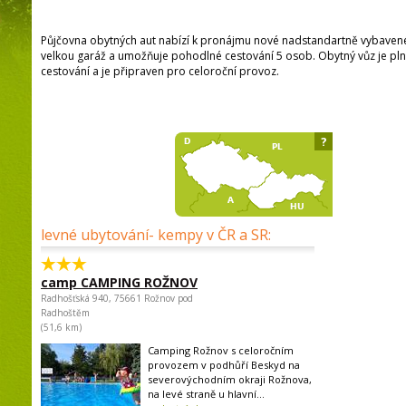
Půjčovna obytných aut nabízí k pronájmu nové nadstandartně vybaven
velkou garáž a umožňuje pohodlné cestování 5 osob. Obytný vůz je pl
cestování a je připraven pro celoroční provoz.
?
levné ubytování- kempy v ČR a SR:
camp CAMPING ROŽNOV
Radhošťská 940, 75661 Rožnov pod
Radhoštěm
(51,6 km)
Camping Rožnov s celoročním
provozem v podhůří Beskyd na
severovýchodním okraji Rožnova,
na levé straně u hlavní...