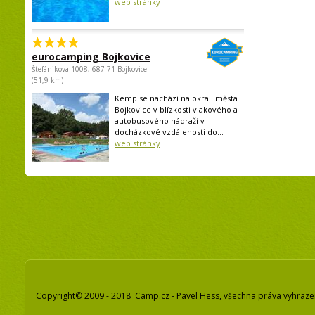
web stránky
eurocamping Bojkovice
Štefánikova 1008, 687 71 Bojkovice
(51,9 km)
Kemp se nachází na okraji města
Bojkovice v blízkosti vlakového a
autobusového nádraží v
docházkové vzdálenosti do...
web stránky
Copyright© 2009 - 2018 Camp.cz - Pavel Hess, všechna práva vyhraz