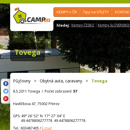
KEMPY v ČR
Tipy na VÝLETY
KONTAK
hledej:
Kempy ČESKO
Kempy SLOVENSKO
Tovega
Půjčovny
>
Obytná auta, caravany
>
Tovega
8.5.2011 Tovega
/
Počet zobrazení:
57
Havlíčkova 47, 75002 Přerov
GPS:
49° 26' 52"
N
17° 27' 04"
E
49.4478806277778 49.4478806277778
Tel.:
603487405
/
E-mail