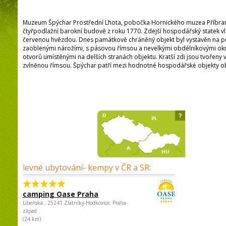
Muzeum Špýchar Prostřední Lhota, pobočka Hornického muzea Příbra
čtyřpodlažní barokní budově z roku 1770. Zdejší hospodářský statek vlas
červenou hvězdou. Dnes památkově chráněný objekt byl vystavěn na p
zaoblenými nárožími, s pásovou římsou a nevelkými obdélníkovými okny
otvorů umístěnými na delších stranách objektu. Kratší zdi jsou tvořeny 
zvlněnou římsou. Špýchar patří mezi hodnotné hospodářské objekty o
?
levné ubytování- kempy v ČR a SR:
camping Oase Praha
Libeňská , 25241 Zlatníky-Hodkovice, Praha-
západ
(24 km)