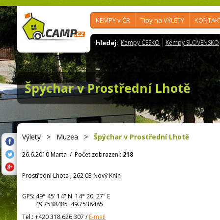
KEMPY v ČR
Tipy na VÝLETY
KONTAK
hledej:
Kempy ČESKO
Kempy SLOVENSKO
Špýchar v Prostřední Lhotě
Výlety
>
Muzea
>
Špýchar v Prostřední Lhotě
26.6.2010 Marta
/
Počet zobrazení:
218
Prostřední Lhota , 262 03 Nový Knín
GPS:
49° 45' 14"
N
14° 20' 27"
E
49.7538485 49.7538485
Tel.:
+420 318 626 307
/
E-mail