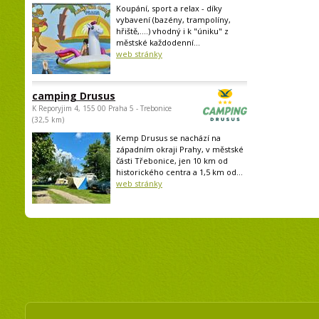
Koupání, sport a relax - díky
vybavení (bazény, trampolíny,
hřiště,....) vhodný i k "úniku" z
městské každodenní...
web stránky
camping Drusus
K Reporyjim 4, 155 00 Praha 5 - Trebonice
(32,5 km)
Kemp Drusus se nachází na
západním okraji Prahy, v městské
části Třebonice, jen 10 km od
historického centra a 1,5 km od...
web stránky