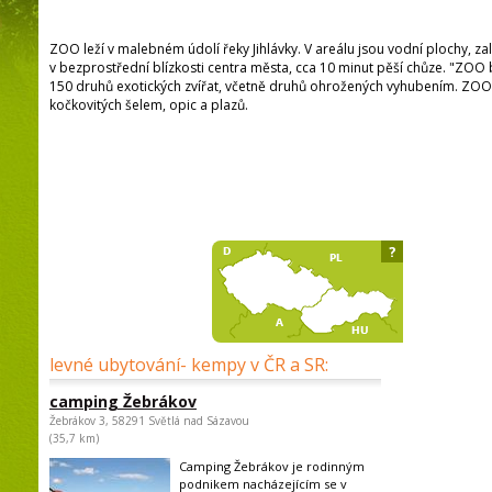
ZOO leží v malebném údolí řeky Jihlávky. V areálu jsou vodní plochy, zal
v bezprostřední blízkosti centra města, cca 10 minut pěší chůze. "ZO
150 druhů exotických zvířat, včetně druhů ohrožených vyhubením. ZOO 
kočkovitých šelem, opic a plazů.
?
levné ubytování- kempy v ČR a SR:
camping Žebrákov
Žebrákov 3, 58291 Světlá nad Sázavou
(35,7 km)
Camping Žebrákov je rodinným
podnikem nacházejícím se v