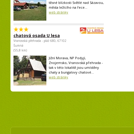
těsné blízkosti Světlé nad Sázavou,
města ležícího na řece...
web stránky
chatová osada U lesa
Vranovská přehrada - pláž 680, 67102
Šumná
(55,8 km)
Jižní Morava, NP Podyjí,
Znojemsko, Vranovská přehrada -
tak v této lokalitě jsou umístěny
chaty a bungalovy chatové...
web stránky