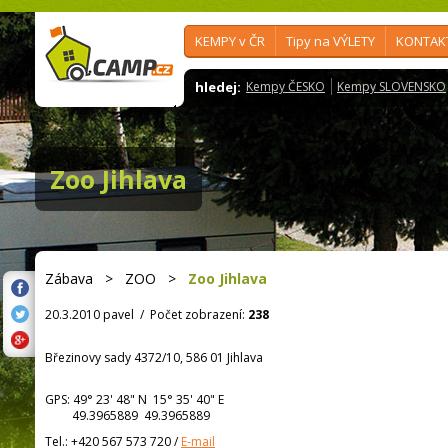
KEMPY v ČR
Tipy na VÝLETY
KONTAK
hledej:
Kempy ČESKO
Kempy SLOVENSKO
Zoo Jihlava
Zábava
>
ZOO
>
Zoo Jihlava
20.3.2010 pavel
/
Počet zobrazení:
238
Březinovy sady 4372/10, 586 01 Jihlava
GPS:
49° 23' 48"
N
15° 35' 40"
E
49.3965889 49.3965889
Tel.:
+420 567 573 720
/
E-mail