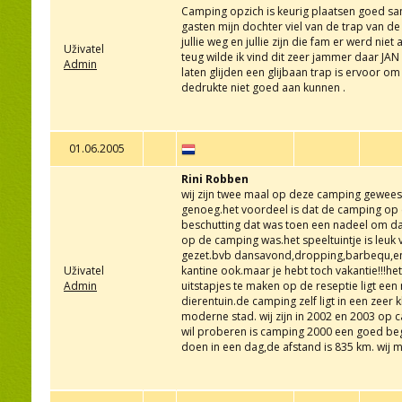
Camping opzich is keurig plaatsen goed san
gasten mijn dochter viel van de trap van d
jullie weg en jullie zijn die fam er werd n
Uživatel
teug wilde ik vind dit zeer jammer daar JA
Admin
laten glijden een glijbaan trap is ervoor 
dedrukte niet goed aan kunnen .
01.06.2005
Rini Robben
wij zijn twee maal op deze camping geweest
genoeg.het voordeel is dat de camping op ee
beschutting dat was toen een nadeel om da
op de camping was.het speeltuintje is leuk v
gezet.bvb dansavond,dropping,barbequ,enz.
Uživatel
kantine ook.maar je hebt toch vakantie!!!he
Admin
uitstapjes te maken op de reseptie ligt een
dierentuin.de camping zelf ligt in een zeer 
moderne stad. wij zijn in 2002 en 2003 op 
wil proberen is camping 2000 een goed begi
doen in een dag,de afstand is 835 km. wij