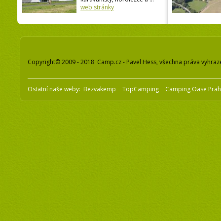
web stránky
Copyright© 2009 - 2018 Camp.cz - Pavel Hess, všechna práva vyhraz
Ostatní naše weby:
Bezvakemp
TopCamping
Camping Oase Pra