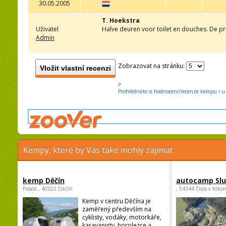
30.05.2005
T. Hoekstra
Uživatel
Halve deuren voor toilet en douches. De pri
Admin
Zobrazovat na stránku:
Vložit vlastní recenzi
>
Prohlédněte si hodnocení/recenze kempu i u 
Kempy, které by Vás také mohly zajímat
kemp Děčín
autocamp Sl
Polabí , 40502 Děčín
, 54344 Čistá v Krko
Kemp v centru Děčína je
zaměřený především na
cyklisty, vodáky, motorkáře,
karavanisty, horolezce a ...