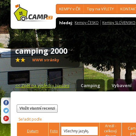
KEMPY v ČR
Tipy na VÝLETY
KONTAK
hledej:
Kempy ČESKO
Kempy SLOVENSKO
camping 2000
WWW stránky
<<
Zpět na výsledky hledání
Camping
Vybavení
Vložit vlastní recenzi
Seřadit podle
Areál -
Camp
Datum
Foto
celkový
pev