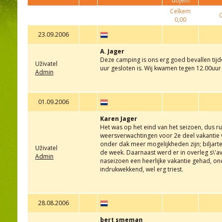
dojem
Celkem
0,00
23.09.2006
A. Jager
Deze camping is ons erg goed bevallen tijd
Uživatel
uur gesloten is. Wij kwamen tegen 12.00uur 
Admin
01.09.2006
Karen Jager
Het was op het eind van het seizoen, dus ru
weersverwachtingen voor 2e deel vakantie 
onder dak meer mogelijkheden zijn; biljarte
Uživatel
de week. Daarnaast werd er in overleg s\'av
Admin
naseizoen een heerlijke vakantie gehad, ond
indrukwekkend, wel erg triest.
28.08.2006
bert smeman