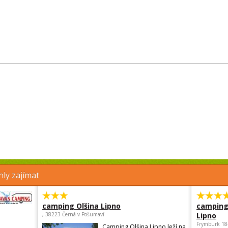
ly zajímat
camping Olšina Lipno
camping
, 38223 Černá v Pošumaví
Lipno
Frymburk 18
Camping Olšina Lipno leží na