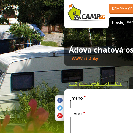
KEMPY v ČR
hledej:
Ke
Ádova chatová 
WWW stránky
<<
Zpět na výsledky hledání
*
Jméno
*
Dotaz