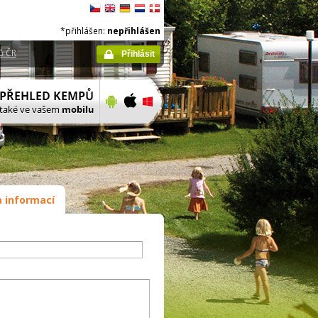
*přihlášen:
nepřihlášen
ů ČR
Přihlásit
 informací