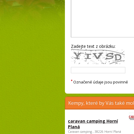
Zadejte text z obrázku:
*
Označené údaje jsou povinné
Kempy, které by Vás také moh
caravan camping Horní
Planá
Caravan camping , 38226 Horní Planá