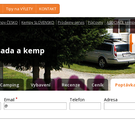
Tipy na VÝLETY
KONTAKT
mpy ČESKO
Kempy SLOVENSKO
Prodejny-servis
Půjčovny
ASOCIACE kemp
osada a kemp
Camping
Vybavení
Recenze
Ceník
Poptávka
*
Email
Telefon
Adresa